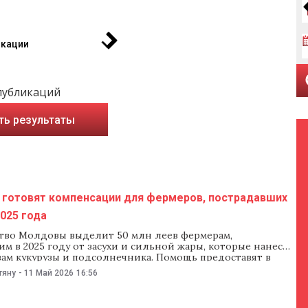
икации
публикаций
ть результаты
 готовят компенсации для фермеров, пострадавших
2025 года
тво Молдовы выделит 50 млн леев фермерам,
м в 2025 году от засухи и сильной жары, которые нанесли
вам кукурузы и подсолнечника. Помощь предоставят в
 выплат на гектар, однако получить ее смогут только те
тяну
-
11 Май 2026
16:56
ьи потери составили не менее 50%. Правительство
этот проект на заседании 13 мая.