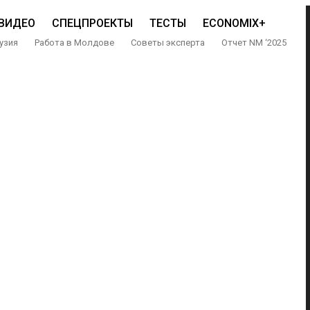
ВИДЕО
СПЕЦПРОЕКТЫ
ТЕСТЫ
ECONOMIX+
узия
Работа в Молдове
Советы эксперта
Отчет NM ‘2025