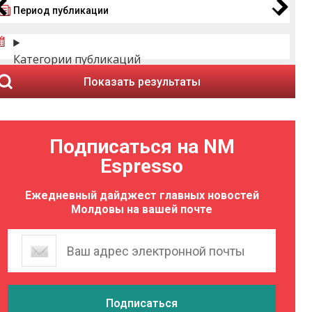
Период публикации
Категории публикаций
Показать результаты
Подписаться на NM
Espresso
Ежедневный дайджест главных новостей
Молдовы на вашей почте