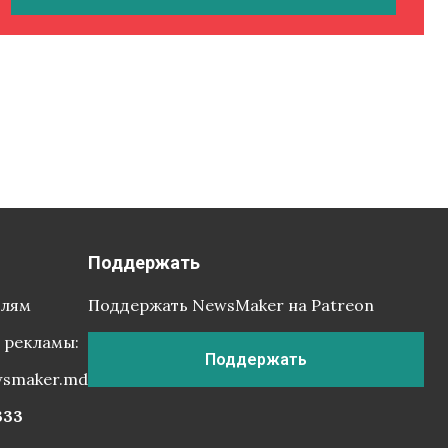
Поддержать
елям
Поддержать NewsMaker на Patreon
 рекламы:
Поддержать
wsmaker.md
333