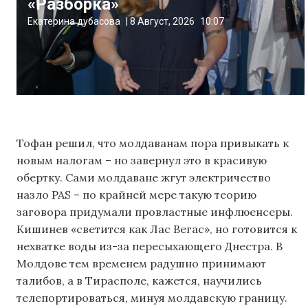
«Разборка»
Екатерина дубасова
|
8 Август, 2026
10:07
Тофан решил, что молдаванам пора привыкать к
новым налогам – но завернул это в красивую
обертку. Сами молдаване жгут электричество
назло PAS – по крайней мере такую теорию
заговора придумали провластные инфлюенсеры.
Кишинев «светится как Лас Вегас», но готовится к
нехватке воды из-за пересыхающего Днестра. В
Молдове тем временем радушно принимают
талибов, а в Тирасполе, кажется, научились
телепортироваться, минуя молдавскую границу.