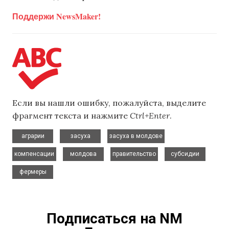
Поддержи NewsMaker!
Если вы нашли ошибку, пожалуйста, выделите
фрагмент текста и нажмите
Ctrl+Enter
.
,
,
,
аграрии
засуха
засуха в молдове
,
,
,
,
компенсации
молдова
правительство
субсидии
фермеры
Подписаться на NM