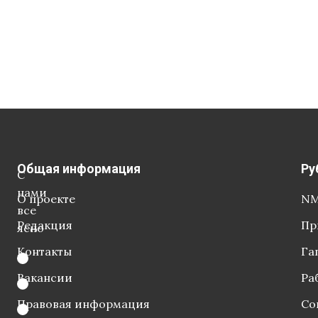
Общая информация
Ру
С
нами
О проекте
NM
все
Редакция
Пр
ясно
Контакты
Га
Вакансии
Ра
Правовая информация
Со