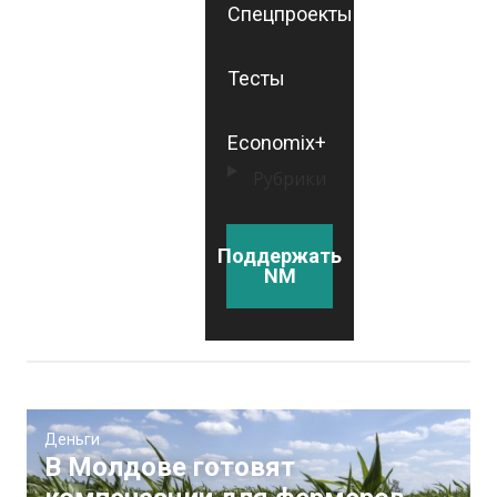
Спецпроекты
Тесты
Economix+
Рубрики
Поддержать
NM
Деньги
В Молдове готовят