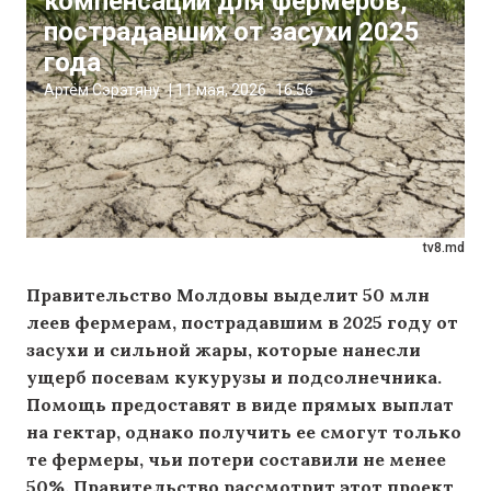
компенсации для фермеров,
пострадавших от засухи 2025
года
Артём Сэрэтяну
|
11 мая, 2026
16:56
tv8.md
Правительство Молдовы выделит 50 млн
леев фермерам, пострадавшим в 2025 году от
засухи и сильной жары, которые нанесли
ущерб посевам кукурузы и подсолнечника.
Помощь предоставят в виде прямых выплат
на гектар, однако получить ее смогут только
те фермеры, чьи потери составили не менее
50%. Правительство рассмотрит этот проект