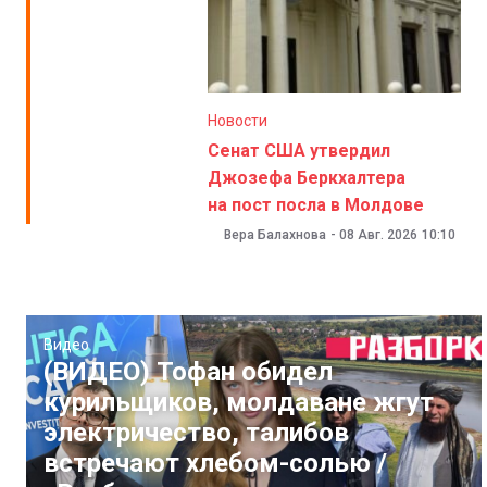
Новости
Сенат США утвердил
Джозефа Беркхалтера
на пост посла в Молдове
Вера Балахнова
-
08 Авг. 2026
10:10
Видео
(ВИДЕО) Тофан обидел
курильщиков, молдаване жгут
электричество, талибов
встречают хлебом-солью /