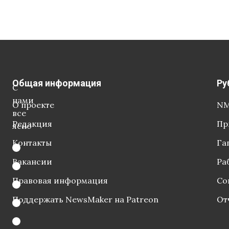
Общая информация
Ру
С
нами
О проекте
NM
все
Редакция
Пр
ясно
Контакты
Га
Вакансии
Ра
Правовая информация
Со
Поддержать NewsMaker на Patreon
От