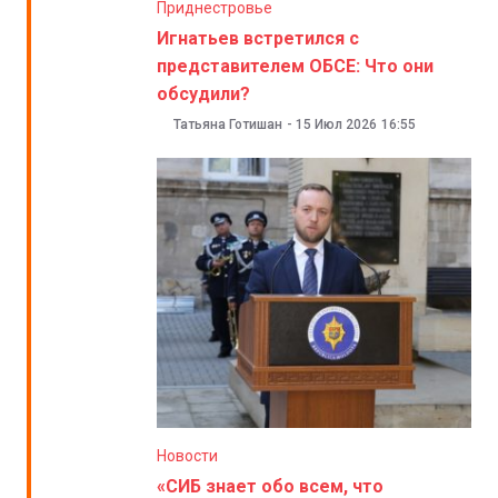
Приднестровье
Игнатьев встретился с
представителем ОБСЕ: Что они
обсудили?
Татьяна Готишан
-
15 Июл 2026
16:55
Новости
«СИБ знает обо всем, что