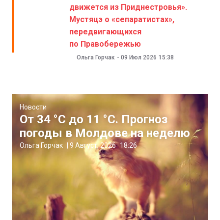
движется из Приднестровья».
Мустяцэ о «сепаратистах»,
передвигающихся
по Правобережью
Ольга Горчак
-
09 Июл 2026
15:38
Новости
От 34 °C до 11 °C. Прогноз
погоды в Молдове на неделю
Ольга Горчак
|
9 Август, 2026
18:26