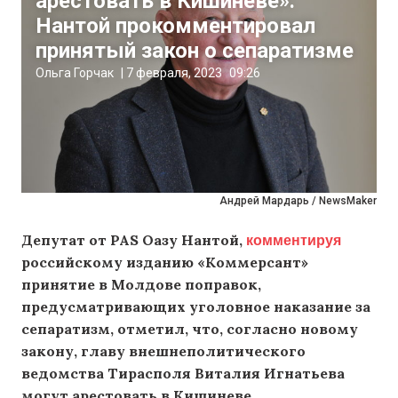
арестовать в Кишиневе».
Нантой прокомментировал
принятый закон о сепаратизме
Ольга Горчак
|
7 февраля, 2023
09:26
Андрей Мардарь / NewsMaker
комментируя
Депутат от PAS Оазу Нантой,
российскому изданию «Коммерсант»
принятие в Молдове поправок,
предусматривающих уголовное наказание за
сепаратизм, отметил, что, согласно новому
закону, главу внешнеполитического
ведомства Тирасполя Виталия Игнатьева
могут арестовать в Кишиневе.