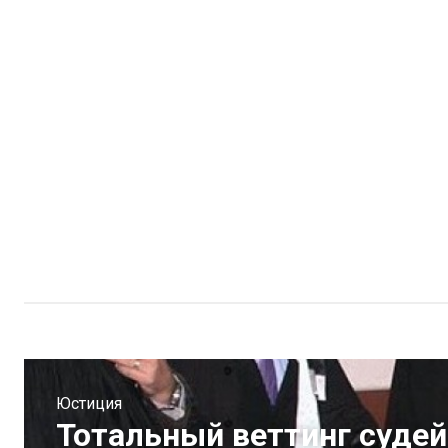
Юстиция
Тотальный веттинг суде