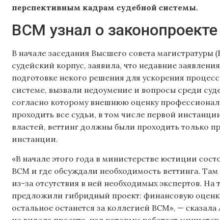
перспективным кадрам судебной системы.
ВСМ узнал о законопроекте
В начале заседания Высшего совета магистратуры (
судейский корпус, заявила, что недавние заявлен
подготовке некого решения для ускорения процесс
системе, вызвали недоумение и вопросы среди судей
согласно которому внешнюю оценку профессиональ
проходить все судьи, в том числе первой инстанци
властей, веттинг должны были проходить только п
инстанции.
«В начале этого года в министерстве юстиции сост
ВСМ и где обсуждали необходимость веттинга. Там
из-за отсутствия в ней необходимых экспертов. На 
предложили гибридный проект: финансовую оценку 
остальное останется за коллегией ВСМ», — сказала
не видела проекта, над которым работает министер