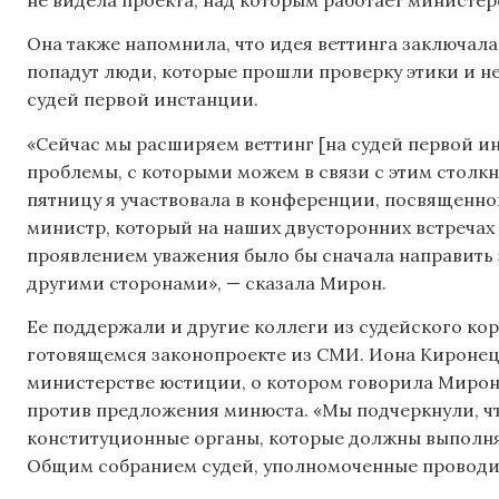
Она также напомнила, что идея веттинга заключала
попадут люди, которые прошли проверку этики и н
судей первой инстанции.
«Сейчас мы расширяем веттинг [на судей первой и
проблемы, с которыми можем в связи с этим столк
пятницу я участвовала в конференции, посвященн
министр, который на наших двусторонних встречах 
проявлением уважения было бы сначала направить э
другими сторонами», — сказала Мирон.
Ее поддержали и другие коллеги из судейского корп
готовящемся законопроекте из СМИ. Иона Киронец, 
министерстве юстиции, о котором говорила Мирон
против предложения минюста. «Мы подчеркнули, чт
конституционные органы, которые должны выполнят
Общим собранием судей, уполномоченные проводит