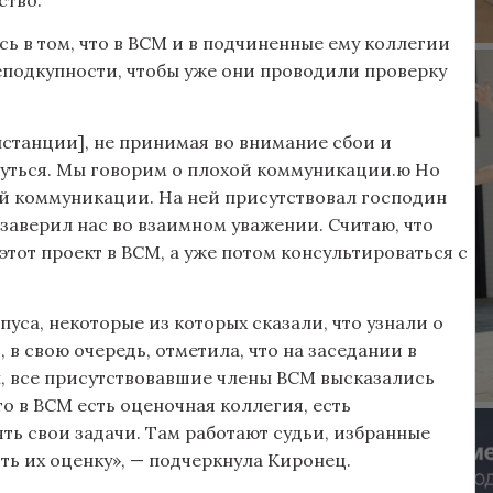
сь в том, что в ВСМ и в подчиненные ему коллегии
еподкупности, чтобы уже они проводили проверку
нстанции], не принимая во внимание сбои и
нуться. Мы говорим о плохой коммуникации.ю Но
ой коммуникации. На ней присутствовал господин
заверил нас во взаимном уважении. Считаю, что
тот проект в ВСМ, а уже потом консультироваться с
уса, некоторые из которых сказали, что узнали о
в свою очередь, отметила, что на заседании в
, все присутствовавшие члены ВСМ высказались
о в ВСМ есть оценочная коллегия, есть
ь свои задачи. Там работают судьи, избранные
ь их оценку», — подчеркнула Киронец.