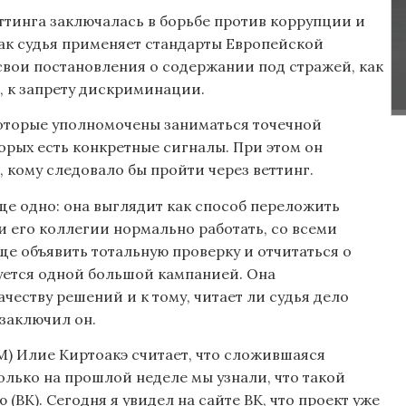
ттинга заключалась в борьбе против коррупции и
как судья применяет стандарты Европейской
свои постановления о содержании под стражей, как
, к запрету дискриминации.
 которые уполномочены заниматься точечной
орых есть конкретные сигналы. При этом он
, кому следовало бы пройти через веттинг.
е одно: она выглядит как способ переложить
и его коллегии нормально работать, со всеми
 объявить тотальную проверку и отчитаться о
уется одной большой кампанией. Она
еству решений и к тому, читает ли судья дело
 заключил он.
) Илие Киртоакэ считает, что сложившаяся
олько на прошлой неделе мы узнали, что такой
ВК). Сегодня я увидел на сайте ВК, что проект уже