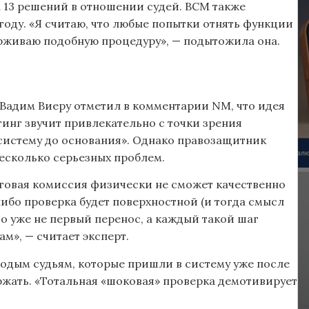
а 13 решений в отношении судей. ВСМ также
году. «Я считаю, что любые попытки отнять функции
ерживаю подобную процедуру», — подытожила она.
Вадим Виеру отметил в комментарии NM, что идея
тинг звучит привлекательно с точки зрения
систему до основания». Однако правозащитник
несколько серьезных проблем.
нговая комиссия физически не сможет качественно
либо проверка будет поверхностной (и тогда смысл
это уже не первый перенос, а каждый такой шаг
ам», — считает эксперт.
олодым судьям, которые пришли в систему уже после
ржать. «Тотальная «шоковая» проверка демотивирует