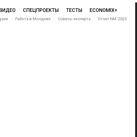
ВИДЕО
СПЕЦПРОЕКТЫ
ТЕСТЫ
ECONOMIX+
узия
Работа в Молдове
Советы эксперта
Отчет NM ‘2025