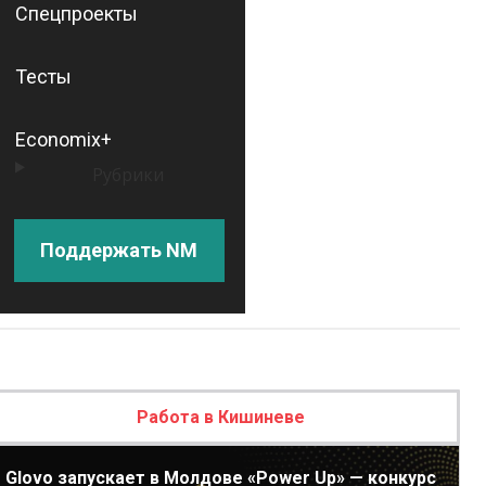
Спецпроекты
Тесты
Economix+
Рубрики
Поддержать NM
Работа в Кишиневе
Glovo запускает в Молдове «Power Up» — конкурс