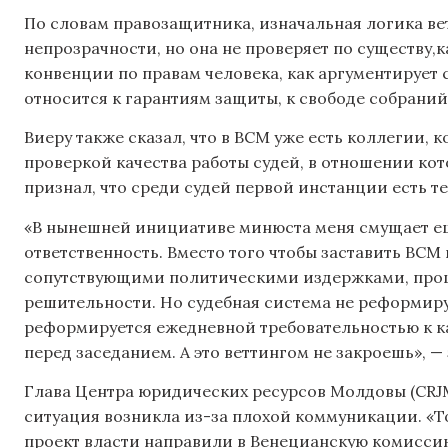
По словам правозащитника, изначальная логика ве
непрозрачности, но она не проверяет по существу,
конвенции по правам человека, как аргументирует 
относится к гарантиям защиты, к свободе собраний
Виеру также сказал, что в ВСМ уже есть коллегии,
проверкой качества работы судей, в отношении кот
признал, что среди судей первой инстанции есть те
«В нынешней инициативе минюста меня смущает ещ
ответственность. Вместо того чтобы заставить ВСМ 
сопутствующими политическими издержками, проще
решительности. Но судебная система не реформир
реформируется ежедневной требовательностью к кач
перед заседанием. А это веттингом не закроешь», —
Глава Центра юридических ресурсов Молдовы (CRJM
ситуация возникла из-за плохой коммуникации. «Т
проект власти направили в Венецианскую комиссию (