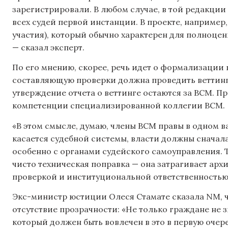
зарегистрировали. В любом случае, в той редакции п
всех судей первой инстанции. В проекте, например,
участия), который обычно характерен для полноце
— сказал эксперт.
По его мнению, скорее, речь идет о формализаци
составляющую проверки должна проведить веттинг
утверждение отчета о веттинге остаются за ВСМ. П
компетенции специализированной коллегии ВСМ.
«В этом смысле, думаю, члены ВСМ правы в одном 
касается судебной системы, власти должны сначал
особенно с органами судейского самоуправления. 
чисто техническая поправка — она затрагивает арх
проверкой и институциональной ответственностью 
Экс-министр юстиции Олеся Стамате сказала NM, ч
отсутствие прозрачности: «Не только граждане не з
который должен быть вовлечен в это в первую очере