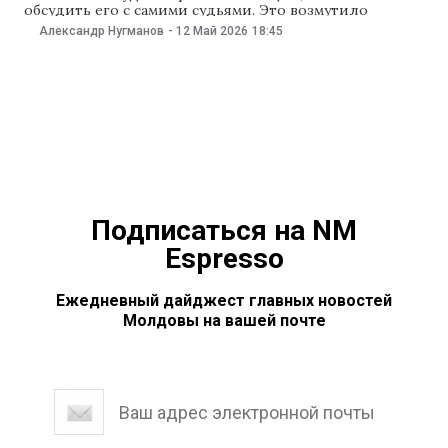
обсудить его с самими судьями. Это возмутило
Высший совет магистратуры — орган самоуправления
Александр Нугманов
-
12 Май 2026
18:45
судей. NM вместе с юристами разбирался, почему
масштабная реформа рискует превратиться в
перекладывание ответственности, затянуть сроки
веттинга и ударить по самым перспективным кадрам
судебной системы.
Подписаться на NM
Espresso
Ежедневный дайджест главных новостей
Молдовы на вашей почте