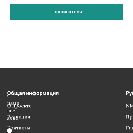
Общая информация
Ру
С
нами
О проекте
NM
все
Редакция
Пр
ясно
Контакты
Га