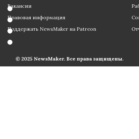
Вакансии
Ра
Правовая информация
Со
Поддержать NewsMaker на Patreon
От
© 2025 NewsMaker. Все права защищены.