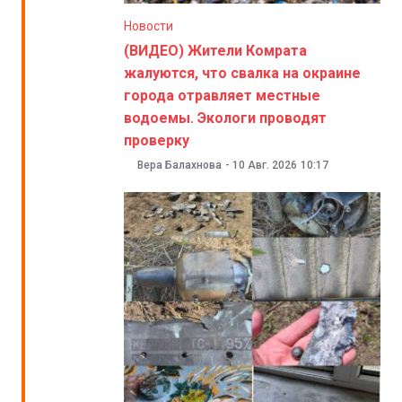
Новости
(ВИДЕО) Жители Комрата
жалуются, что свалка на окраине
города отравляет местные
водоемы. Экологи проводят
проверку
Вера Балахнова
-
10 Авг. 2026
10:17