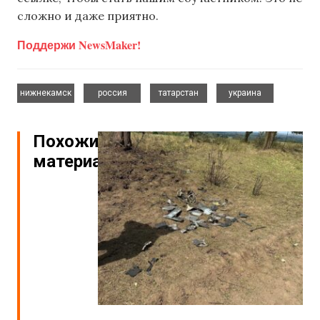
сложно и даже приятно.
Поддержи NewsMaker!
,
,
,
нижнекамск
россия
татарстан
украина
Похожие
материалы