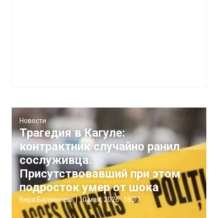
Новости
Трагедия в Кагуле:
контрактник случайно ранил
сослуживца.
Присутствовавший при этом
подросток умер от шока
Вера Балахнова
|
10 мая, 2026
18:30