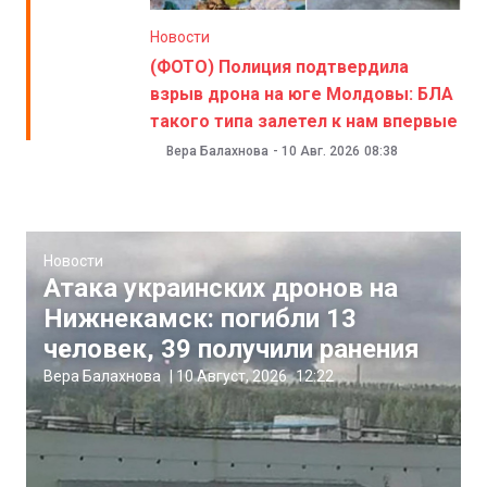
Новости
(ФОТО) Полиция подтвердила
взрыв дрона на юге Молдовы: БЛА
такого типа залетел к нам впервые
Вера Балахнова
-
10 Авг. 2026
08:38
Новости
Атака украинских дронов на
Нижнекамск: погибли 13
человек, 39 получили ранения
Вера Балахнова
|
10 Август, 2026
12:22