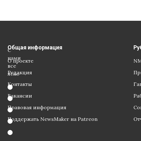
Общая информация
Ру
С
нами
О проекте
NM
все
Редакция
Пр
ясно
Контакты
Га
Вакансии
Ра
Правовая информация
Со
Поддержать NewsMaker на Patreon
От