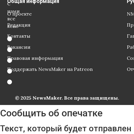
Общая информация
Ру
С
нами
О проекте
NM
все
Редакция
Пр
ясно
Контакты
Га
Вакансии
Ра
Правовая информация
Со
Поддержать NewsMaker на Patreon
От
© 2025 NewsMaker. Все права защищены.
Сообщить об опечатке
Текст, который будет отправлен