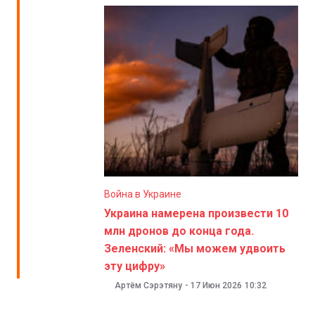
Война в Украине
Украина намерена произвести 10
млн дронов до конца года.
Зеленский: «Мы можем удвоить
эту цифру»
Артём Сэрэтяну
-
17 Июн 2026
10:32