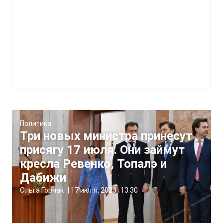
Политика
Три новых министра принесут
присягу 17 июля. Они займут
кресла Ревенко, Топалэ и
Дабижи
Ольга Горчак
|
17 июля, 2023
13:30