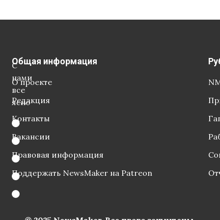
Общая информация
Ру
С
нами
О проекте
NM
все
Редакция
Пр
ясно
Контакты
Га
Вакансии
Ра
Правовая информация
Со
Поддержать NewsMaker на Patreon
От