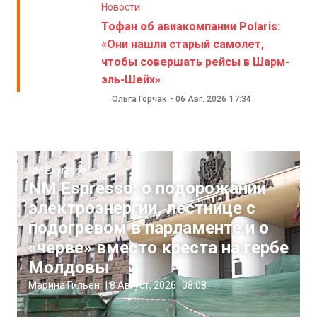
Новости
Тофан об авиакомпании Polaris:
«Они нашли старый самолет,
чтобы совершать рейсы в Шарм-
эль-Шейх»
Ольга Горчак
-
06 Авг. 2026
17:34
NM Espresso
NM Espresso: о подорожании
электроэнергии, лестнице с
подогревом в парламенте и о
«черве» вместо креста на гербе
Молдовы
Марина Гильен
|
8 Август, 2026
08:08