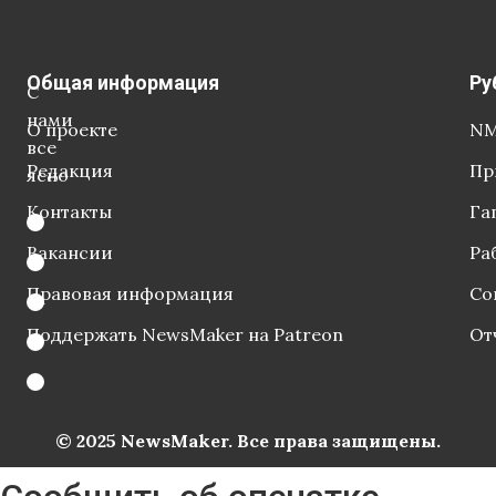
Общая информация
Ру
С
нами
О проекте
NM
все
Редакция
Пр
ясно
Контакты
Га
Вакансии
Ра
Правовая информация
Со
Поддержать NewsMaker на Patreon
От
© 2025 NewsMaker. Все права защищены.