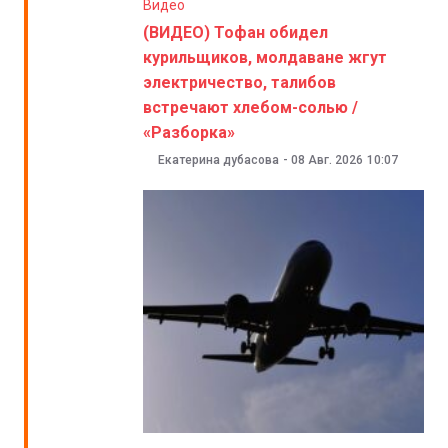
Видео
(ВИДЕО) Тофан обидел
курильщиков, молдаване жгут
электричество, талибов
встречают хлебом-солью /
«Разборка»
Екатерина дубасова
-
08 Авг. 2026
10:07