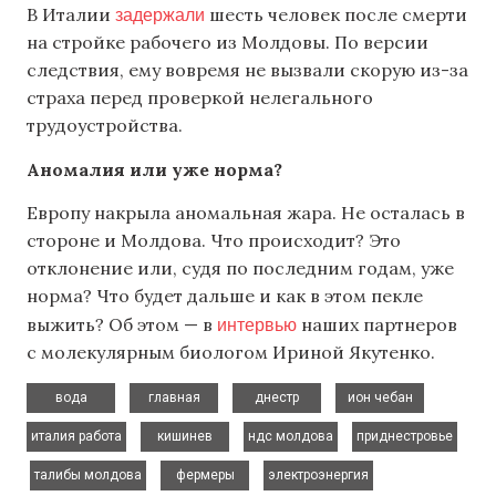
задержали
В Италии
шесть человек после смерти
на стройке рабочего из Молдовы. По версии
следствия, ему вовремя не вызвали скорую из-за
страха перед проверкой нелегального
трудоустройства.
Аномалия или уже норма?
Европу накрыла аномальная жара. Не осталась в
стороне и Молдова. Что происходит? Это
отклонение или, судя по последним годам, уже
норма? Что будет дальше и как в этом пекле
интервью
выжить? Об этом — в
наших партнеров
с молекулярным биологом Ириной Якутенко.
,
,
,
,
вода
главная
днестр
ион чебан
,
,
,
италия работа
кишинев
ндс молдова
приднестровье
,
,
,
,
талибы молдова
фермеры
электроэнергия