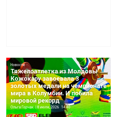
Новости
Тяжелоатлетка из Молдовы
Кожокару завоевала 3
золотых медали на чемпионате
мира в Колумбии. И побила
мировой рекорд
Ольга Горчак
|
8 июля, 2026
14:40