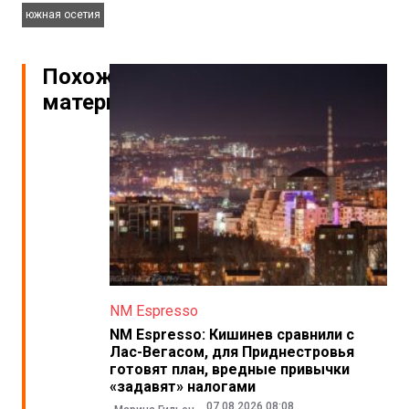
южная осетия
Похожие
материалы
NM Espresso
NM Espresso: Кишинев сравнили с
Лас-Вегасом, для Приднестровья
готовят план, вредные привычки
«задавят» налогами
07.08.2026 08:08