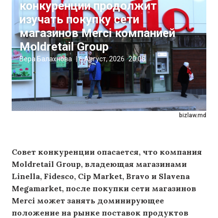
конкуренции продолжит
изучать покупку сети
магазинов Merci компанией
Moldretail Group
Вера Балахнова
|
6 Август, 2026
20:08
bizlaw.md
Совет конкуренции опасается, что компания
Moldretail Group, владеющая магазинами
Linella, Fidesco, Cip Market, Bravo и Slavena
Megamarket, после покупки сети магазинов
Merci может занять доминирующее
положение на рынке поставок продуктов