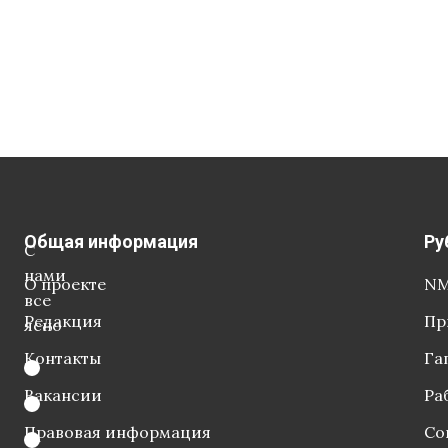
Общая информация
Ру
С
нами
О проекте
NM
все
Редакция
Пр
ясно
Контакты
Га
Вакансии
Ра
Правовая информация
Со