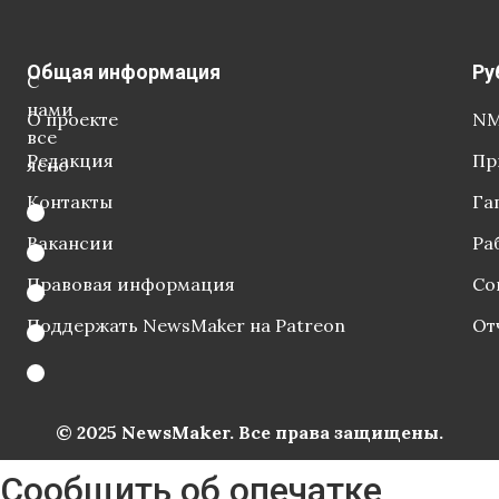
Общая информация
Ру
С
нами
О проекте
NM
все
Редакция
Пр
ясно
Контакты
Га
Вакансии
Ра
Правовая информация
Со
Поддержать NewsMaker на Patreon
От
© 2025 NewsMaker. Все права защищены.
Сообщить об опечатке