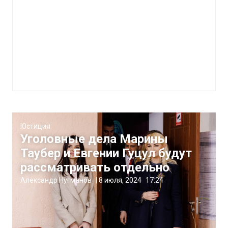
Юстиция
Уголовные дела Марины
Таубер и Евгении Гуцул будут
рассматривать отдельно
Александр Нугманов
|
8 июля, 2024
17:24