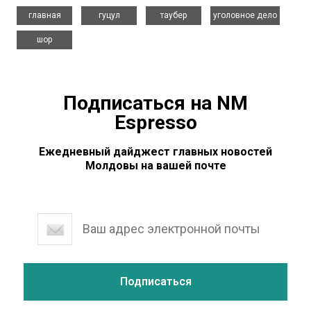
,
,
,
,
главная
гуцул
таубер
уголовное дело
шор
Подписаться на NM
Espresso
Ежедневный дайджест главных новостей
Молдовы на вашей почте