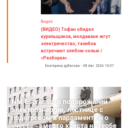
Видео
(ВИДЕО) Тофан обидел
курильщиков, молдаване жгут
электричество, талибов
встречают хлебом-солью /
«Разборка»
Екатерина дубасова
-
08 Авг. 2026
10:07
NM Espresso
NM Espresso: о подорожании
электроэнергии, лестнице с
подогревом в парламенте и о
«черве» вместо креста на гербе