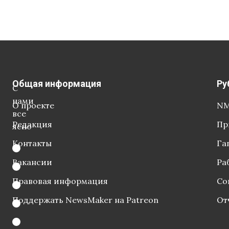
Общая информация
Ру
С
нами
О проекте
NM
все
Редакция
Пр
ясно
Контакты
Га
Вакансии
Ра
Правовая информация
Со
Поддержать NewsMaker на Patreon
От