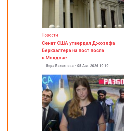
Новости
Сенат США утвердил Джозефа
Беркхалтера на пост посла
в Молдове
Вера Балахнова
-
08 Авг. 2026
10:10