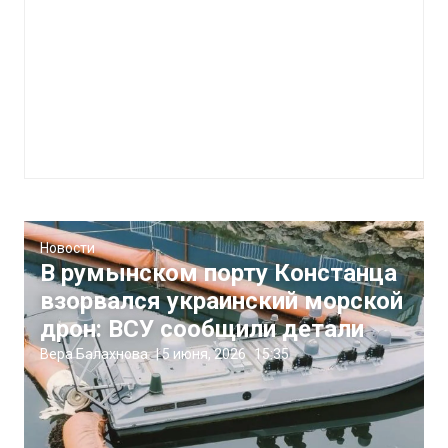
Новости
В румынском порту Констанца
взорвался украинский морской
дрон: ВСУ сообщили детали
Вера Балахнова
|
5 июня, 2026
15:35