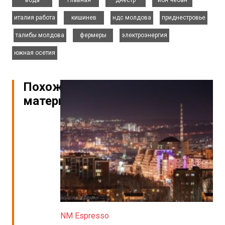
вода
главная
днестр
ион чебан
,
,
,
италия работа
кишинев
ндс молдова
приднестровье
,
,
,
,
талибы молдова
фермеры
электроэнергия
южная осетия
Похожие
материалы
NM Espresso