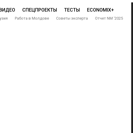
ВИДЕО
СПЕЦПРОЕКТЫ
ТЕСТЫ
ECONOMIX+
узия
Работа в Молдове
Советы эксперта
Отчет NM ‘2025