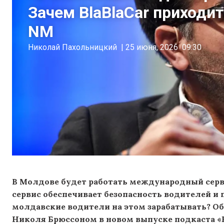
Зачем BlaBlaCar приходи
NM
Николай Пахольницкий
|
25 июня, 2026
09:30
В Молдове будет работать международный серви
сервис обеспечивает безопасность водителей и п
молдавские водители на этом зарабатывать? Об 
Николя Брюссоном в новом выпуске подкаста «