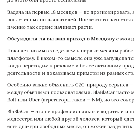
До этого они просто бесполезны.
Задача на первые 18 месяцев — не прогнозировать,
вовлеченных пользователей. После этого начнется 
именно так сервис начинает расти.
Обсуждали ли вы ваш приход в Молдову с мол
Пока нет, но мы это сделаем в первые месяцы рабо
платформу. В каком-то смысле она уже запущена т
когда переходим к рекламе и более активному про
деятельности и показываем примеры из разных стр
Особенно важно объяснить C2C-природу сервиса — 
между обычными пользователями. BlaBlaCar часто мо
Bolt или Uber (агрегаторы такси — NM), но это сов
BlaBlaCar — это не профессиональные водители и не
медсестра или любой другой человек, который едет 
есть два-три свободных места, он может разделить