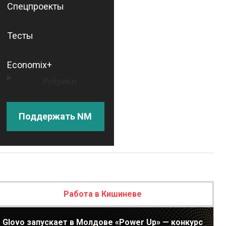
Спецпроекты
Тесты
Economix+
Рубрики
Поддержать NM
Работа в Кишиневе
Glovo запускает в Молдове «Power Up» — конкурс