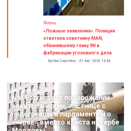
Жизнь
«Ложные заявления». Полиция
ответила советнику MAN,
обвинившему главу INI в
фабрикации уголовного дела
Артём Сэрэтяну
-
01 Авг. 2026
13:46
NM Espresso
NM Espresso: о подорожании
электроэнергии, лестнице с
подогревом в парламенте и о
«черве» вместо креста на гербе
Молдовы