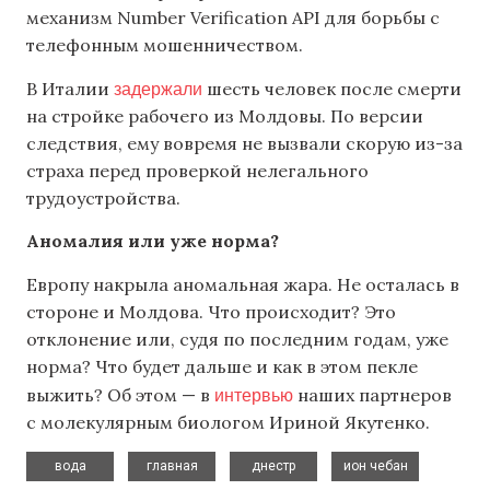
механизм Number Verification API для борьбы с
телефонным мошенничеством.
задержали
В Италии
шесть человек после смерти
на стройке рабочего из Молдовы. По версии
следствия, ему вовремя не вызвали скорую из-за
страха перед проверкой нелегального
трудоустройства.
Аномалия или уже норма?
Европу накрыла аномальная жара. Не осталась в
стороне и Молдова. Что происходит? Это
отклонение или, судя по последним годам, уже
норма? Что будет дальше и как в этом пекле
интервью
выжить? Об этом — в
наших партнеров
с молекулярным биологом Ириной Якутенко.
,
,
,
,
вода
главная
днестр
ион чебан
,
,
,