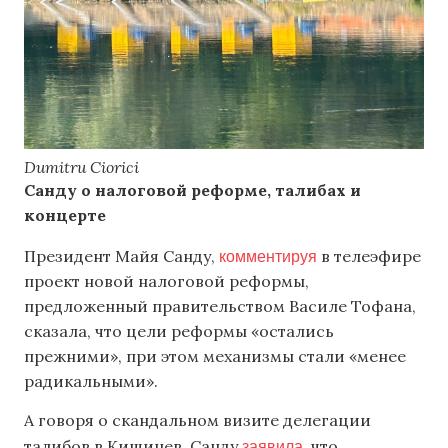
Dumitru Ciorici
Санду о налоговой реформе, талибах и
концерте
комментируя
Президент Майя Санду,
в телеэфире
проект новой налоговой реформы,
предложенный правительством Василе Тофана,
сказала, что цели реформы «остались
прежними», при этом механизмы стали «менее
радикальными».
А говоря о скандальном визите делегации
заявила
талибов в Кишинев, Санду
, что