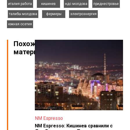
италия работа
кишинев
ндс молдова
приднестровье
,
,
,
,
талибы молдова
фермеры
электроэнергия
южная осетия
Похожие
материалы
NM Espresso
NM Espresso: Кишинев сравнили с