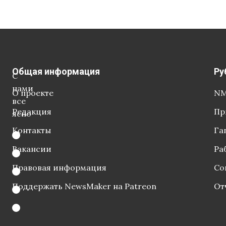
Общая информация
Ру
С
нами
О проекте
NM
все
Редакция
Пр
ясно
Контакты
Га
Вакансии
Ра
Правовая информация
Со
Поддержать NewsMaker на Patreon
От