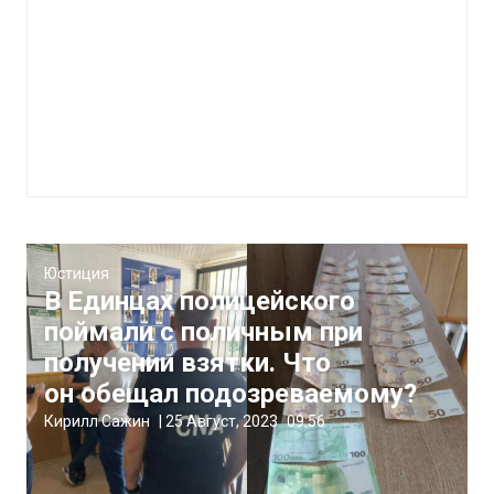
Юстиция
В Единцах полицейского
поймали с поличным при
получении взятки. Что
он обещал подозреваемому?
Кирилл Сажин
|
25 Август, 2023
09:56