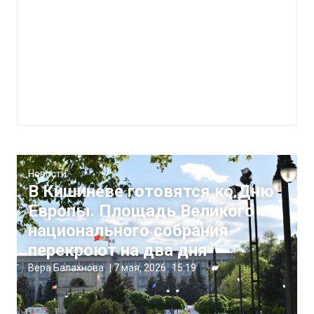
Новости
В Кишиневе готовятся ко Дню
Европы. Площадь Великого
национального собрания
перекроют на два дня
Вера Балахнова
|
7 мая, 2026
15:19