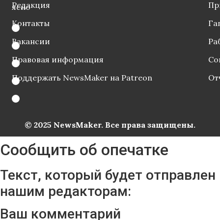
Редакция
Пр
ясно
Контакты
Га
Вакансии
Ра
Правовая информация
Со
Поддержать NewsMaker на Patreon
От
© 2025 NewsMaker. Все права защищены.
Сообщить об опечатке
Текст, который будет отправлен
нашим редакторам:
Ваш комментарий