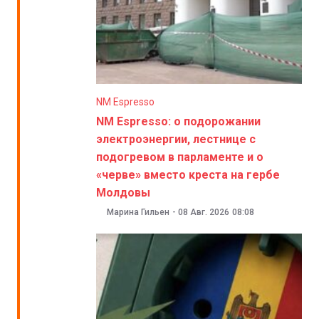
NM Espresso
NM Espresso: о подорожании
электроэнергии, лестнице с
подогревом в парламенте и о
«черве» вместо креста на гербе
Молдовы
Марина Гильен
-
08 Авг. 2026
08:08