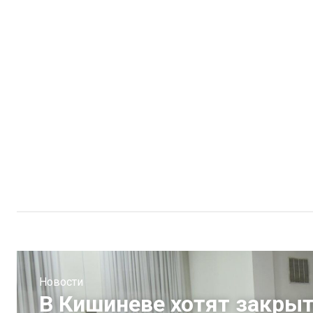
Новости
В Кишиневе хотят закры