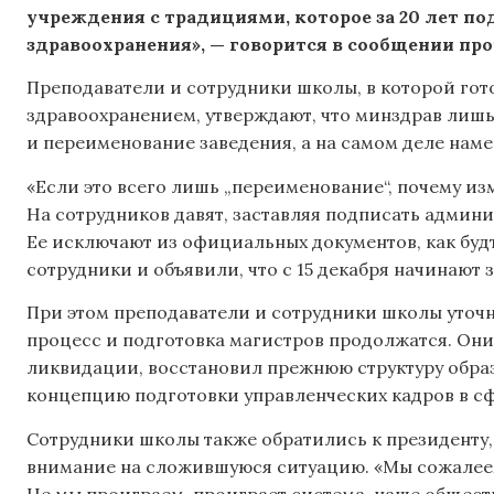
учреждения с традициями, которое за 20 лет по
здравоохранения», — говорится в сообщении пр
Преподаватели и сотрудники школы, в которой гот
здравоохранением, утверждают, что минздрав лишь
и переименование заведения, а на самом деле наме
«Если это всего лишь „переименование“, почему из
На сотрудников давят, заставляя подписать админ
Ее исключают из официальных документов, как буд
сотрудники и объявили, что с 15 декабря начинают з
При этом преподаватели и сотрудники школы уточни
процесс и подготовка магистров продолжатся. Они
ликвидации, восстановил прежнюю структуру образ
концепцию подготовки управленческих кадров в с
Сотрудники школы также обратились к президенту,
внимание на сложившуюся ситуацию. «Мы сожалеем,
Не мы проиграем, проиграет система, наше обществ