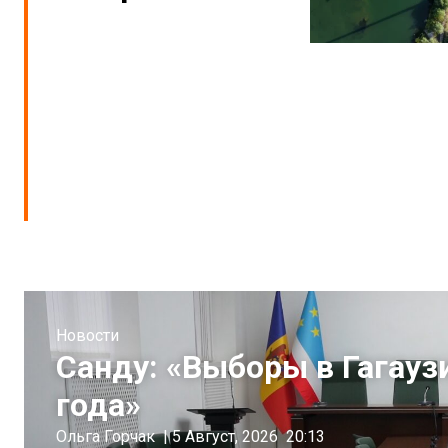
Новости
Санду: «Выборы в Гагауз
года»
Ольга Горчак
|
5 Август, 2026
20:13