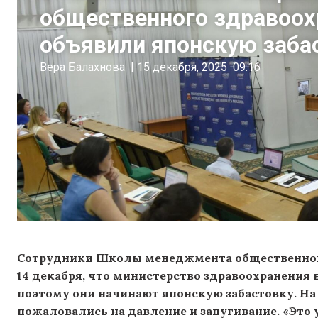
общественного здравоох
объявили японскую заба
Вера Балахнова
|
15 декабря, 2025
09:16
Сотрудники Школы менеджмента общественного
14 декабря, что министерство здравоохранения 
поэтому они начинают японскую забастовку. На
пожаловались на давление и запугивание. «Эт