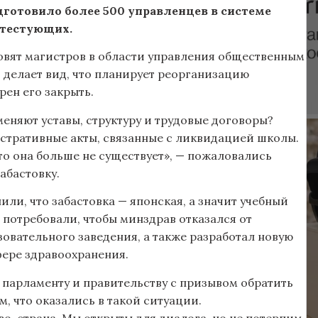
дготовило более 500 управленцев в системе
отестующих.
овят магистров в области управления общественным
 делает вид, что планирует реорганизацию
рен его закрыть.
меняют уставы, структуру и трудовые договоры?
истративные акты, связанные с ликвидацией школы.
то она больше не существует», — пожаловались
абастовку.
ли, что забастовка — японская, а значит учебный
 потребовали, чтобы минздрав отказался от
овательного заведения, а также разработал новую
фере здравоохранения.
 парламенту и правительству с призывом обратить
 что оказались в такой ситуации.
о, страна. Мы открыты для диалога, но не потерпим