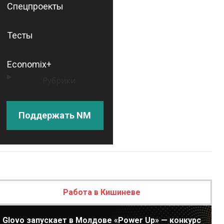
Спецпроекты
Тесты
Economix+
Рубрики
Поддержать NM
Работа в Кишиневе
Glovo запускает в Молдове «Power Up» — конкурс