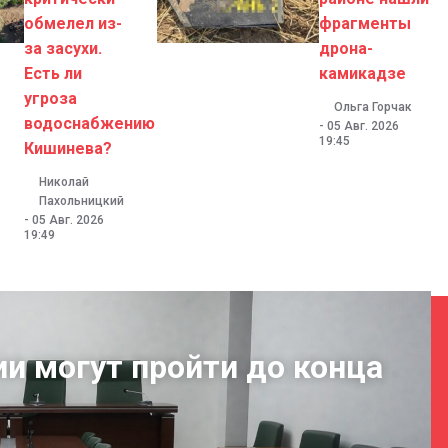
обмелел из-
фрагменты
за засухи.
дрона-
Есть ли
камикадзе
угроза
Ольга Горчак
водоснабжению
-
05 Авг. 2026
19:45
Кишинева?
Николай
Пахольницкий
-
05 Авг. 2026
19:49
ии могут пройти до конца