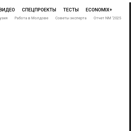
ВИДЕО
СПЕЦПРОЕКТЫ
ТЕСТЫ
ECONOMIX+
узия
Работа в Молдове
Советы эксперта
Отчет NM ‘2025