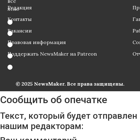
все
Редакция
Пр
ясно
Контакты
Га
Вакансии
Ра
Правовая информация
Со
Поддержать NewsMaker на Patreon
От
© 2025 NewsMaker. Все права защищены.
Сообщить об опечатке
Текст, который будет отправлен
нашим редакторам: