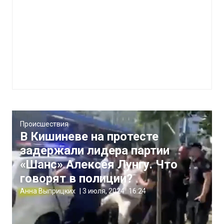
Происшествия
В Кишиневе на протесте
задержали лидера партии
«Шанс» Алексея Лунгу. Что
говорят в полиции?
Анна Выприцких
|
3 июля, 2024
16:24