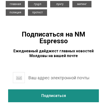
,
,
,
,
главная
гуцул
лунгу
митинг
,
полиция
протест
Подписаться на NM
Espresso
Ежедневный дайджест главных новостей
Молдовы на вашей почте