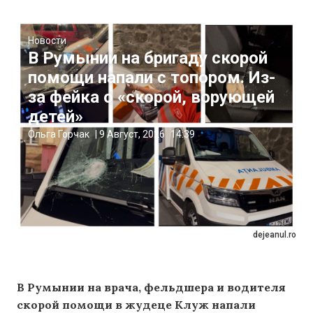
Новости
В Румынии на бригаду скорой
помощи напали с топором. Из-
за фейка о «скорой, ворующей
детей»
Ольга Горчак
|
9 Август, 2026
14:39
dejeanul.ro
В Румынии на врача, фельдшера и водителя
скорой помощи в жудеце Клуж напали