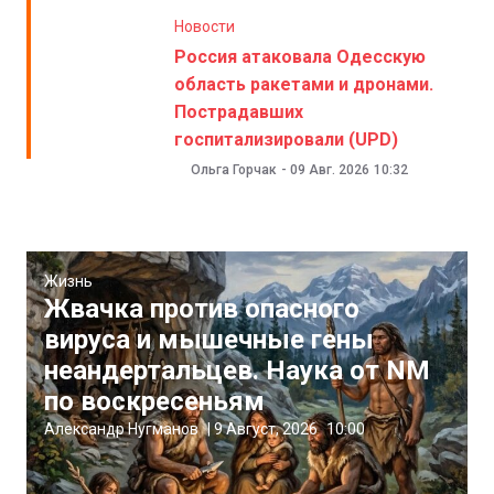
Новости
Россия атаковала Одесскую
область ракетами и дронами.
Пострадавших
госпитализировали (UPD)
Ольга Горчак
-
09 Авг. 2026
10:32
Жизнь
Жвачка против опасного
вируса и мышечные гены
неандертальцев. Наука от NM
по воскресеньям
Александр Нугманов
|
9 Август, 2026
10:00