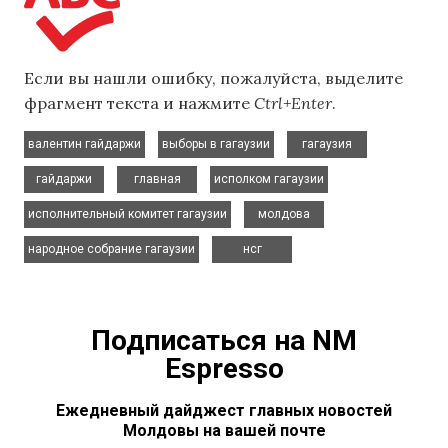
Если вы нашли ошибку, пожалуйста, выделите
фрагмент текста и нажмите
Ctrl+Enter
.
,
,
,
валентин гайдаржи
выборы в гагаузии
гагаузия
,
,
,
гайдаржи
главная
исполком гагаузии
,
,
исполнительный комитет гагаузии
молдова
,
народное собрание гагаузии
нсг
Подписаться на NM
Espresso
Ежедневный дайджест главных новостей
Молдовы на вашей почте