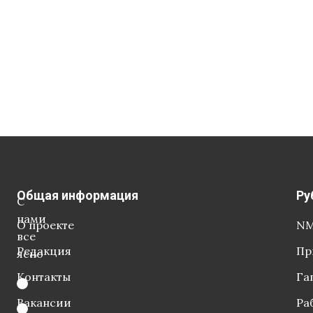
Общая информация
Ру
С
нами
О проекте
NM
все
Редакция
Пр
ясно
Контакты
Га
Вакансии
Ра