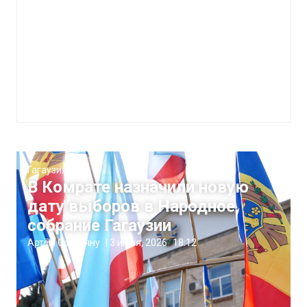
Гагаузия
В Комрате назначили новую
дату выборов в Народное
собрание Гагаузии
Артём Сэрэтяну
|
3 июля, 2026
18:12