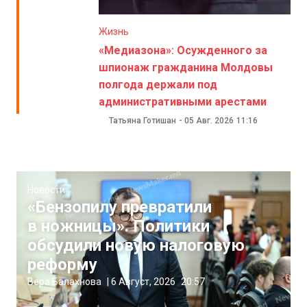
Жизнь
«Медиазона»: Осужденного за
шпионаж гражданина Молдовы
полгода держали под
административными арестами
Татьяна Готишан
-
05 Авг. 2026
11:16
Новости
«Бензопилу превратили
в ножницы». Политики
обсудили новую налоговую
реформу
Вера Балахнова
|
6 Август, 2026
20:57