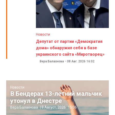
Новости
Депутат от партии «Демократия
дома» обнаружил себя в базе
украинского сайта «Миротворец»
Вера Балахнова
-
08 Авг. 2026
16:02
Новости
В Бендерах 13-летний мальчик
утонул в Днестре
Вера Балахнова
|
8 Август, 2026
15:06