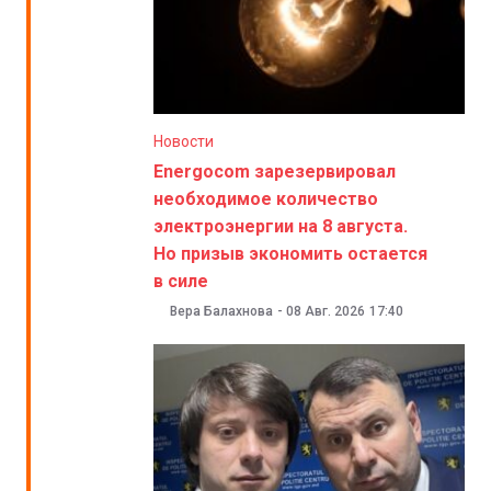
Новости
Energocom зарезервировал
необходимое количество
электроэнергии на 8 августа.
Но призыв экономить остается
в силе
Вера Балахнова
-
08 Авг. 2026
17:40