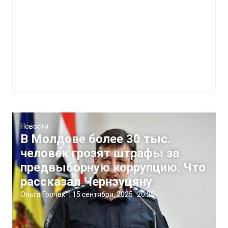
Новости
В Молдове более 30 тыс.
человек грозят штрафы за
предвыборную коррупцию. Что
рассказал Чернэуцяну
Ольга Горчак
|
15 сентября, 2025
20:25