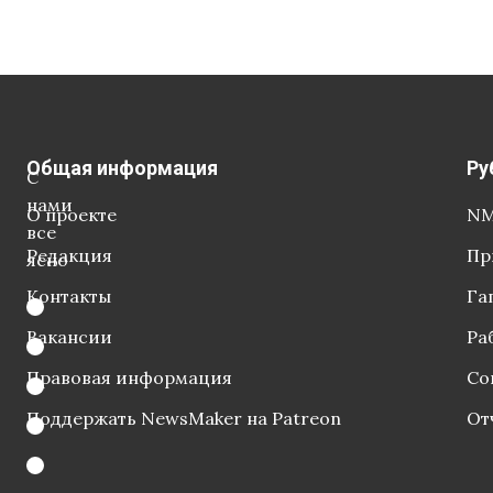
Общая информация
Ру
С
нами
О проекте
NM
все
Редакция
Пр
ясно
Контакты
Га
Вакансии
Ра
Правовая информация
Со
Поддержать NewsMaker на Patreon
От