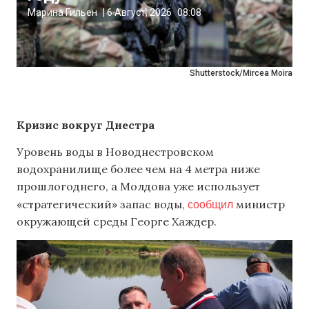
Марина Гильен
|
6 Август, 2026
08:08
Shutterstock/Mircea Moira
Кризис вокруг Днестра
Уровень воды в Новоднестровском
водохранилище более чем на 4 метра ниже
прошлогоднего, а Молдова уже использует
сообщил
«стратегический» запас воды,
министр
окружающей среды Георге Хаждер.