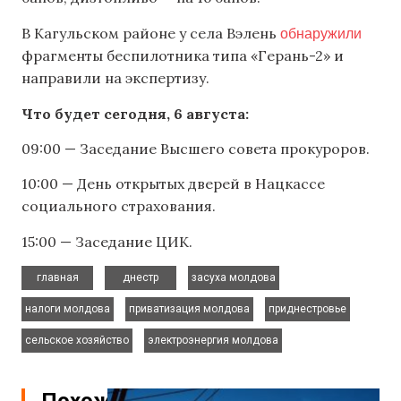
обнаружили
В Кагульском районе у села Вэлень
фрагменты беспилотника типа «Герань-2» и
направили на экспертизу.
Что будет сегодня, 6 августа:
09:00 — Заседание Высшего совета прокуроров.
10:00 — День открытых дверей в Нацкассе
социального страхования.
15:00 — Заседание ЦИК.
,
,
,
главная
днестр
засуха молдова
,
,
,
налоги молдова
приватизация молдова
приднестровье
,
сельское хозяйство
электроэнергия молдова