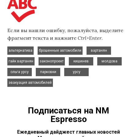
Если вы нашли ошибку, пожалуйста, выделите
фрагмент текста и нажмите
Ctrl+Enter
.
,
,
,
альтернатива
брошенные автомобили
вартанян
,
,
,
,
гайк вартанян
законопроект
кишинев
молдова
,
,
,
ольга урсу
парковки
урсу
эвакуация автомобилей
Подписаться на NM
Espresso
Ежедневный дайджест главных новостей