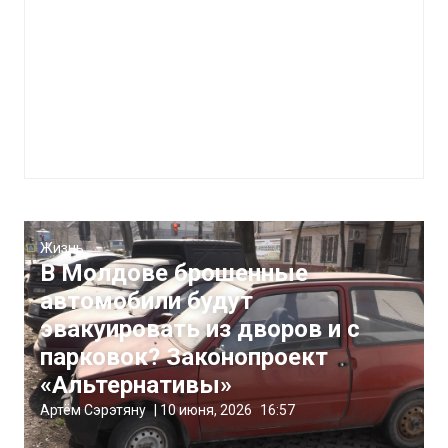
Жизнь
В Молдове брошенные
автомобили будут
эвакуировать из дворов и с
парковок? Законопроект
«Альтернативы»
Артём Сэрэтяну
|
10 июня, 2026
16:57