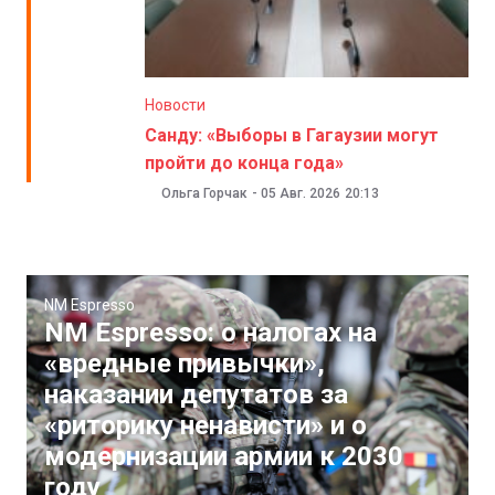
Новости
Санду: «Выборы в Гагаузии могут
пройти до конца года»
Ольга Горчак
-
05 Авг. 2026
20:13
NM Espresso
NM Espresso: о налогах на
«вредные привычки»,
наказании депутатов за
«риторику ненависти» и о
модернизации армии к 2030
году