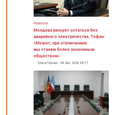
Новости
Молдова рискует остаться без
аварийного электричества. Тофан:
«Может, при отключениях
мы станем более экономным
обществом»
Ольга Горчак
-
06 Авг. 2026
09:17