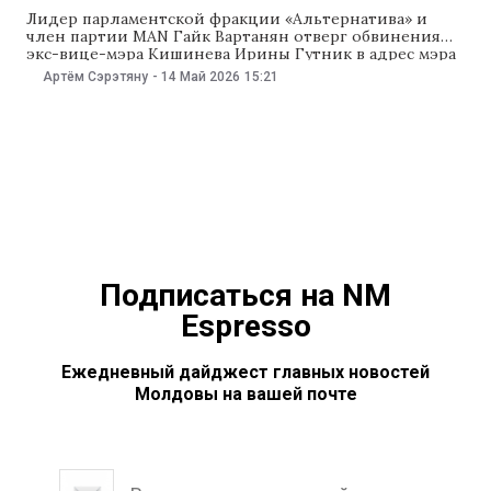
Лидер парламентской фракции «Альтернатива» и
член партии MAN Гайк Вартанян отверг обвинения
экс-вице-мэра Кишинева Ирины Гутник в адрес мэра
столицы Иона Чебана. На пресс-конференции 14 мая
Артём Сэрэтяну
-
14 Май 2026
15:21
политик сообщил, что никакого внешнего
вмешательства в создание блока «Альтернатива» не
было. «Госпожа Гутник ничего не знает о том, как
создавался блок «Альтернатива», потому что никак
Подписаться на NM
Espresso
Ежедневный дайджест главных новостей
Молдовы на вашей почте