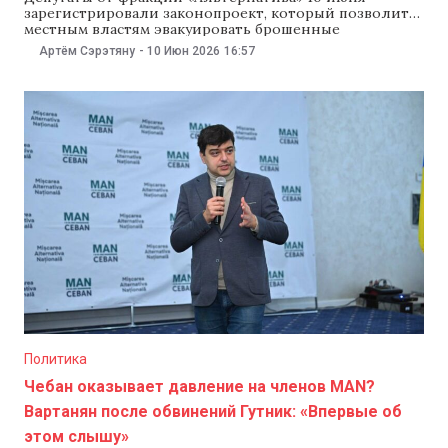
зарегистрировали законопроект, который позволит
местным властям эвакуировать брошенные
автомобили из дворов жилых домов и с
Артём Сэрэтяну
-
10 Июн 2026
16:57
общественных парковок. Авторы инициативы
утверждают, что в Молдове до сих пор нет
законодательного механизма решения этой
проблемы, хотя она существует уже несколько
десятилетий. По словам депутата Ольги Урсу, одного
Политика
Чебан оказывает давление на членов MAN?
Вартанян после обвинений Гутник: «Впервые об
этом слышу»