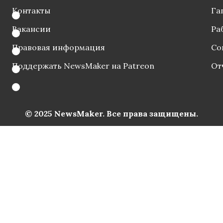
Контакты
Га
Вакансии
Ра
Правовая информация
Со
Поддержать NewsMaker на Patreon
От
© 2025 NewsMaker. Все права защищены.