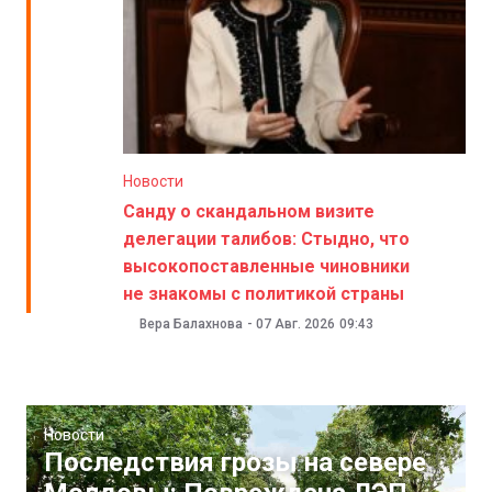
Новости
Санду о скандальном визите
делегации талибов: Стыдно, что
высокопоставленные чиновники
не знакомы с политикой страны
Вера Балахнова
-
07 Авг. 2026
09:43
Новости
Последствия грозы на севере