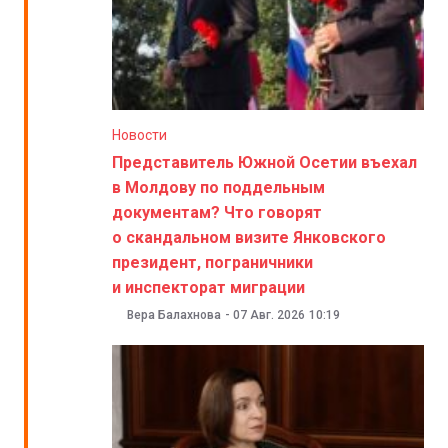
Новости
Представитель Южной Осетии въехал
в Молдову по поддельным
документам? Что говорят
о скандальном визите Янковского
президент, пограничники
и инспекторат миграции
Вера Балахнова
-
07 Авг. 2026
10:19