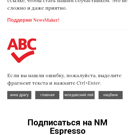
ссылке, чтобы стать нашим соучастником. Это не
сложно и даже приятно.
Поддержи NewsMaker!
Если вы нашли ошибку, пожалуйста, выделите
фрагмент текста и нажмите
Ctrl+Enter
.
,
,
,
анка драгу
главная
молдавский лей
нацбанк
Подписаться на NM
Espresso