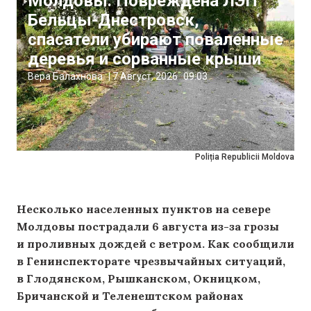
Молдовы: Повреждена ЛЭП
Бельцы-Днестровск,
спасатели убирают поваленные
деревья и сорванные крыши
Вера Балахнова
|
7 Август, 2026
09:03
Poliția Republicii Moldova
Несколько населенных пунктов на севере
Молдовы пострадали 6 августа из-за грозы
и проливных дождей с ветром. Как сообщили
в Генинспекторате чрезвычайных ситуаций,
в Глодянском, Рышканском, Окницком,
Бричанской и Теленештском районах