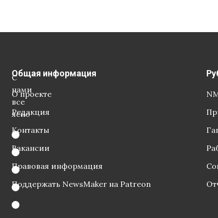
Общая информация
Ру
С
нами
О проекте
NM
все
Редакция
Пр
ясно
Контакты
Га
Вакансии
Ра
Правовая информация
Со
Поддержать NewsMaker на Patreon
От