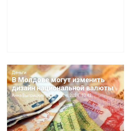
Деньги
В Молдове могут изменить
дизайн национальной валюты
Анна Выприцких
|
27 апреля, 2024
10:42