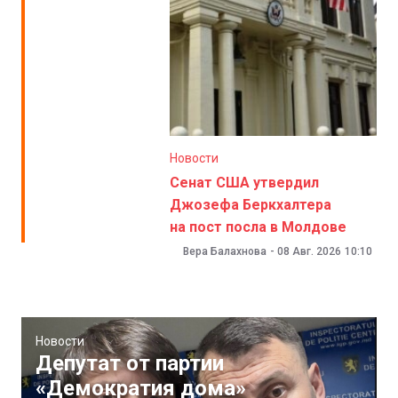
Новости
Сенат США утвердил
Джозефа Беркхалтера
на пост посла в Молдове
Вера Балахнова
-
08 Авг. 2026
10:10
Новости
Депутат от партии
«Демократия дома»