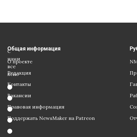
Общая информация
Ру
С
нами
О проекте
NM
все
Редакция
Пр
ясно
Контакты
Га
Вакансии
Ра
Правовая информация
Со
Поддержать NewsMaker на Patreon
От