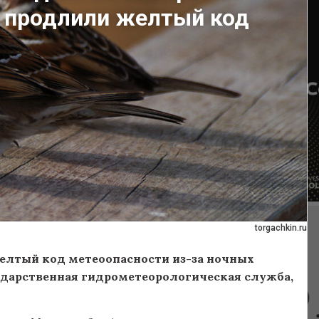
ы продлили желтый код
torgachkin.ru
желтый код метеоопасности из-за ночных
сударственная гидрометеорологическая служба,