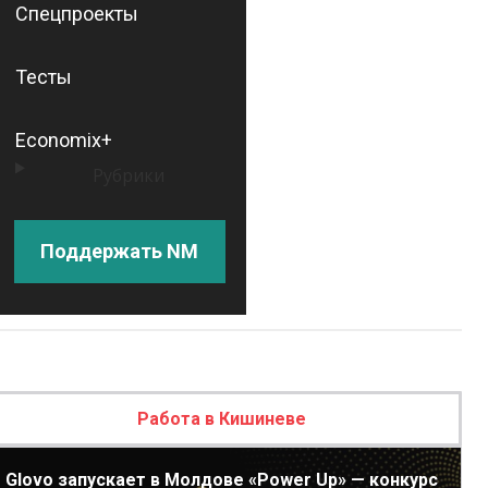
Спецпроекты
Тесты
Economix+
Рубрики
Поддержать NM
Работа в Кишиневе
Glovo запускает в Молдове «Power Up» — конкурс