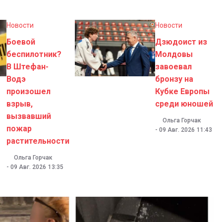
Новости
Новости
Боевой
Дзюдоист из
беспилотник?
Молдовы
В Штефан-
завоевал
Водэ
бронзу на
произошел
Кубке Европы
взрыв,
среди юношей
вызвавший
Ольга Горчак
пожар
-
09 Авг. 2026
11:43
растительности
Ольга Горчак
-
09 Авг. 2026
13:35