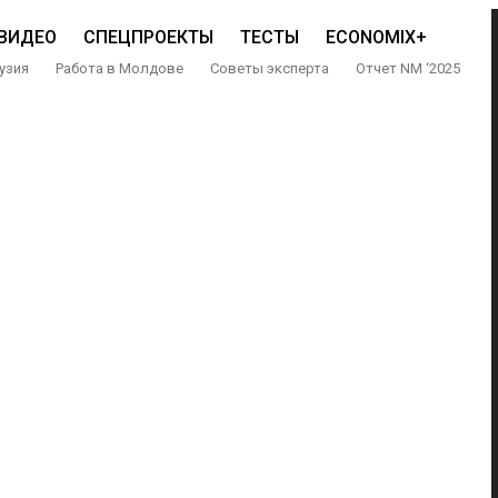
ВИДЕО
СПЕЦПРОЕКТЫ
ТЕСТЫ
ECONOMIX+
узия
Работа в Молдове
Советы эксперта
Отчет NM ‘2025