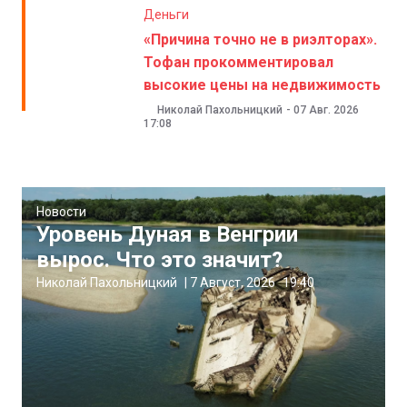
Деньги
«Причина точно не в риэлторах».
Тофан прокомментировал
высокие цены на недвижимость
Николай Пахольницкий
-
07 Авг. 2026
17:08
Новости
Уровень Дуная в Венгрии
вырос. Что это значит?
Николай Пахольницкий
|
7 Август, 2026
19:40