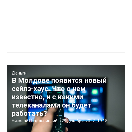
Деньги
В Молдове появится новый
сейлз-хаус. Что о нем
известно, и с какими
телеканалами он будет
работать?
Николай Пахольницкий
|
29 декабря, 2022
19:18