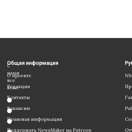
Общая информация
Ру
С
нами
О проекте
NM
все
Редакция
Пр
ясно
Контакты
Га
Вакансии
Ра
Правовая информация
Со
Поддержать NewsMaker на Patreon
От