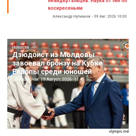
неандертальцев. Наука от NM по
воскресеньям
Александр Нугманов
-
09 Авг. 2026
10:00
Новости
Дзюдоист из Молдовы
завоевал бронзу на Кубке
Европы среди юношей
Ольга Горчак
|
9 Август, 2026
11:43
olympic.md