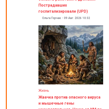
Пострадавших
госпитализировали (UPD)
Ольга Горчак
-
09 Авг. 2026
10:32
Жизнь
Жвачка против опасного вируса
и мышечные гены