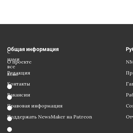
Общая информация
Ру
С
нами
О проекте
NM
все
Редакция
Пр
ясно
Контакты
Га
Вакансии
Ра
Правовая информация
Со
Поддержать NewsMaker на Patreon
От