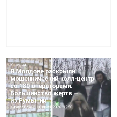
Юстиция
В Молдове раскрыли
мошеннический колл-центр
со 180 операторами.
Большинство жертв —
из Румынии
Кирилл Сажин
|
6 июля, 2026
12:50