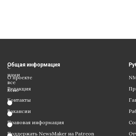
Общая информация
Ру
С
нами
О проекте
NM
все
Редакция
Пр
ясно
Контакты
Га
Вакансии
Ра
Правовая информация
Со
Поддержать NewsMaker на Patreon
От