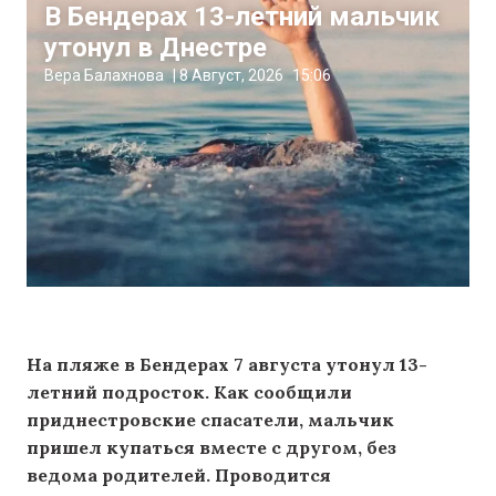
В Бендерах 13-летний мальчик
утонул в Днестре
Вера Балахнова
|
8 Август, 2026
15:06
На пляже в Бендерах 7 августа утонул 13-
летний подросток. Как сообщили
приднестровские спасатели, мальчик
пришел купаться вместе с другом, без
ведома родителей. Проводится