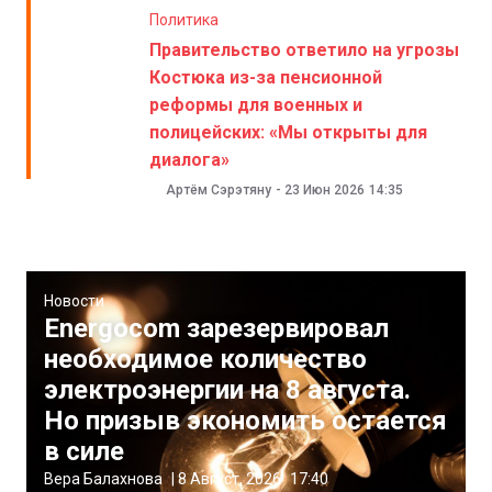
Политика
Правительство ответило на угрозы
Костюка из-за пенсионной
реформы для военных и
полицейских: «Мы открыты для
диалога»
Артём Сэрэтяну
-
23 Июн 2026
14:35
Новости
Energocom зарезервировал
необходимое количество
электроэнергии на 8 августа.
Но призыв экономить остается
в силе
Вера Балахнова
|
8 Август, 2026
17:40