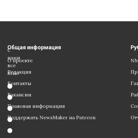
Общая информация
Ру
С
нами
О проекте
NM
все
Редакция
Пр
ясно
Контакты
Га
Вакансии
Ра
Правовая информация
Со
Поддержать NewsMaker на Patreon
От