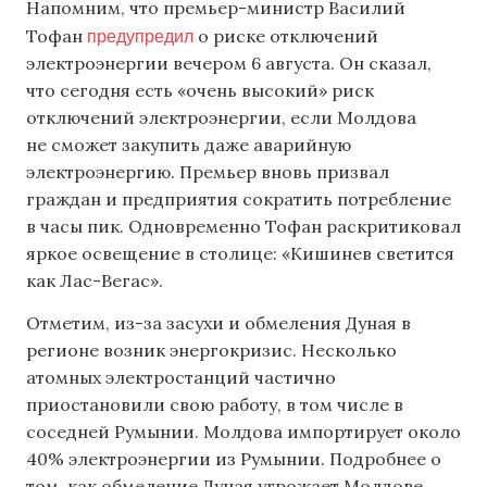
Напомним, что премьер-министр Василий
предупредил
Тофан
о риске отключений
электроэнергии вечером 6 августа. Он сказал,
что сегодня есть «очень высокий» риск
отключений электроэнергии, если Молдова
не сможет закупить даже аварийную
электроэнергию. Премьер вновь призвал
граждан и предприятия сократить потребление
в часы пик. Одновременно Тофан раскритиковал
яркое освещение в столице: «Кишинев светится
как Лас-Вегас».
Отметим, из-за засухи и обмеления Дуная в
регионе возник энергокризис. Несколько
атомных электростанций частично
приостановили свою работу, в том числе в
соседней Румынии. Молдова импортирует около
40% электроэнергии из Румынии. Подробнее о
том, как обмеление Дуная угрожает Молдове