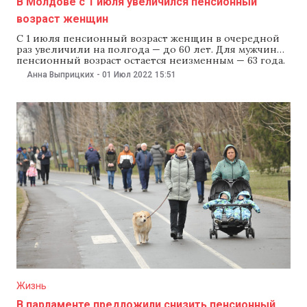
В Молдове с 1 июля увеличился пенсионный
возраст женщин
С 1 июля пенсионный возраст женщин в очередной
раз увеличили на полгода — до 60 лет. Для мужчин
пенсионный возраст остается неизменным — 63 года.
Повышать возраст выхода на пенсию женщин в
Анна Выприцких
-
01 Июл 2022
15:51
Молдове начали с 2017 года, ежегодно увеличивая его
на полгода. Согласно данным Национальной кассы
соцстрахования, увеличение пенсионного возраста
Жизнь
В парламенте предложили снизить пенсионный