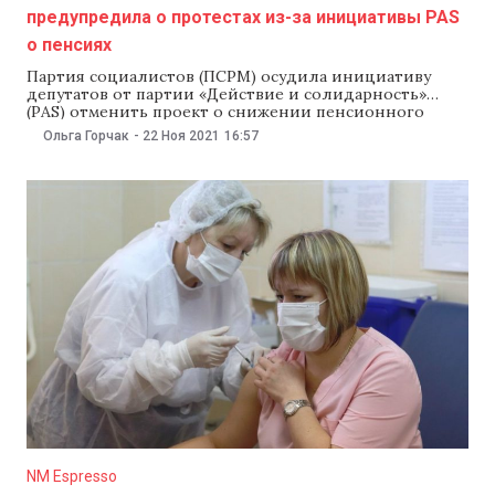
предупредила о протестах из-за инициативы PAS
о пенсиях
Партия социалистов (ПСРМ) осудила инициативу
депутатов от партии «Действие и солидарность»
(PAS) отменить проект о снижении пенсионного
возраста в стране, который должен вступить в силу с
Ольга Горчак
-
22 Ноя 2021
16:57
2022 года. В ПСРМ 22 ноября предупредили, что, если
эти поправки отменят, социалисты выйдут с
гражданами на протест. В ПСРМ назвали
законопроект PAS «антисоциальным,
NM Espresso