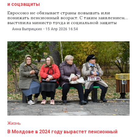
и соцзащиты
Евросоюз не обязывает страны повышать или
понижать пенсионный возраст. С таким заявлением
выступила министр труда и социальной защиты
Наталья Плугару, комментируя слова демографа
Анна Выприцких
-
15 Апр 2026
16:54
Валерия Сайнсуса о том, что после вступления ЕС в
Молдове увеличат пенсионный возраст. Министр
добавила, что «за последние 10 лет
продолжительность жизни увеличилась на два года»,
и
Жизнь
В Молдове в 2024 году вырастет пенсионный