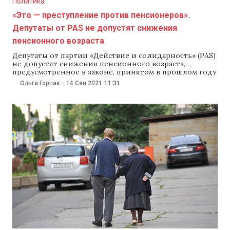
Политика
«Это — преступление против пенсионеров».
Депутаты от PAS не допустят снижения
пенсионного возраста
Депутаты от партии «Действие и солидарность» (PAS)
не допустят снижения пенсионного возраста,
предусмотренное в законе, принятом в прошлом году
Партией социалистов (ПСРМ) и партией «Шор». Как
Ольга Горчак
-
14 Сен 2021
11:31
отметил 13 сентября в эфире передачи Punctul pe Azi
на TVR Moldova депутат от PAS Раду Марьян, снижение
пенсионного возраста приведет к кризису рабочей