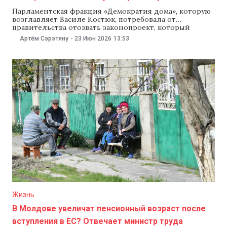
Парламентская фракция «Демократия дома», которую
возглавляет Василе Костюк, потребовала от
правительства отозвать законопроект, который
предусматривает повышение пенсионного возраста
Артём Сэрэтяну
-
23 Июн 2026
13:53
для военнослужащих и сотрудников со специальным
статусом. В противном случае представители
формирования обещают организовать массовые
протесты. На пресс-конференции 23 июня Василе
Костюк назвал инициативу «позорной» и
«оскорбительной» для полицейских и военных. По
Жизнь
В Молдове увеличат пенсионный возраст после
вступления в ЕС? Отвечает министр труда