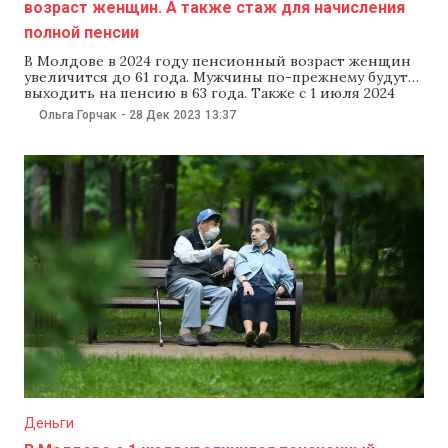
возраст женщин. А также стаж для начисления
полной пенсии
В Молдове в 2024 году пенсионный возраст женщин
увеличится до 61 года. Мужчины по-прежнему будут
выходить на пенсию в 63 года. Также с 1 июля 2024
года стаж для начисления полной пенсии женщинам
Ольга Горчак
-
28 Дек 2023
13:37
составит 34 года, хотя еще в 2021 году он составлял 32
года. С 1 июля 2024 года
Деньги