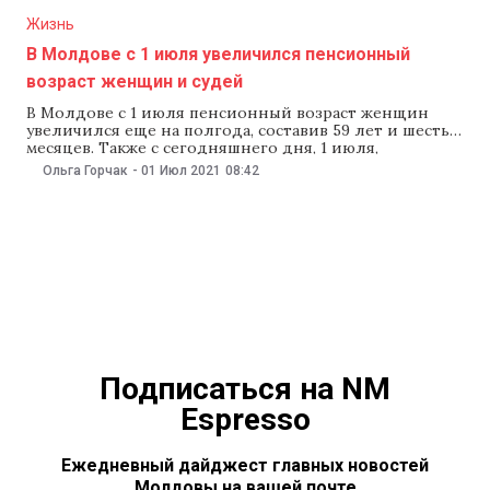
Жизнь
В Молдове с 1 июля увеличился пенсионный
возраст женщин и судей
В Молдове с 1 июля пенсионный возраст женщин
увеличился еще на полгода, составив 59 лет и шесть
месяцев. Также с сегодняшнего дня, 1 июля,
увеличился и пенсионный возраст судей до 50 лет и
Ольга Горчак
-
01 Июл 2021
08:42
шести месяцев. В 2020 году парламент принял
решение ежегодно повышать пенсионный возраст
судей, пока он не достигнет
Подписаться на NM
Espresso
Ежедневный дайджест главных новостей
Молдовы на вашей почте