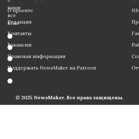
нами
О проекте
NM
все
Редакция
Пр
ясно
Контакты
Га
Вакансии
Ра
Правовая информация
Со
Поддержать NewsMaker на Patreon
От
© 2025 NewsMaker. Все права защищены.