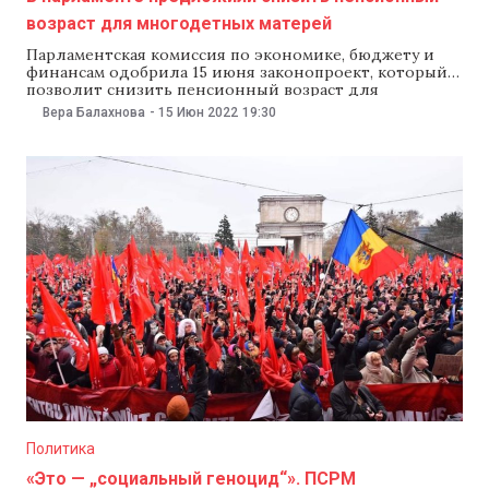
возраст для многодетных матерей
Парламентская комиссия по экономике, бюджету и
финансам одобрила 15 июня законопроект, который
позволит снизить пенсионный возраст для
многодетных матерей. Так, согласно проекту закона,
Вера Балахнова
-
15 Июн 2022
19:30
женщина, родившая и воспитавшая трех или четырех
детей, сможет выйти на пенсию на три года раньше
стандартного пенсионного возраста, а женщина с
пятью и более детьми —
Политика
«Это — „социальный геноцид“». ПСРМ