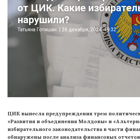
от ЦИК. Какие избирате
нарушили?
Татьяна Готишан
|
26 декабря, 2024
19:32
ЦИК вынесла предупреждения трем политически
«Развития и объединения Молдовы» и «Альтерн
избирательного законодательства в части фин
обнаружены после анализа финансовых отчетов