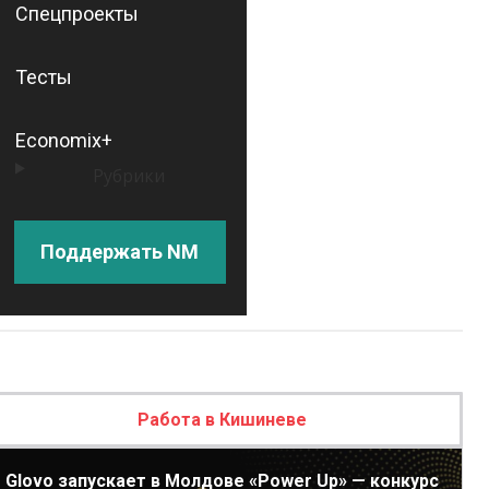
Спецпроекты
Тесты
Economix+
Рубрики
Поддержать NM
Работа в Кишиневе
Glovo запускает в Молдове «Power Up» — конкурс