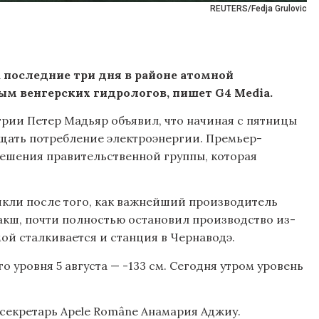
REUTERS/Fedja Grulovic
а последние три дня в районе атомной
ым венгерских гидрологов, пишет G4 Media.
нгрии Петер Мадьяр объявил, что начиная с пятницы
щать потребление электроэнергии. Премьер-
решения правительственной группы, которая
икли после того, как важнейший производитель
акш, почти полностью остановил производство из-
мой сталкивается и станция в Чернаводэ.
 уровня 5 августа — -133 см. Сегодня утром уровень
-секретарь Apele Române Анамария Аджиу.