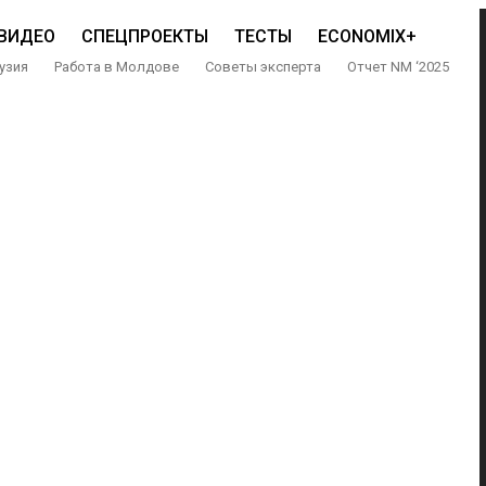
ВИДЕО
СПЕЦПРОЕКТЫ
ТЕСТЫ
ECONOMIX+
узия
Работа в Молдове
Советы эксперта
Отчет NM ‘2025