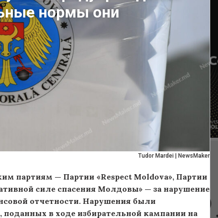
льные нормы они
Tudor Mardei | NewsMaker
м партиям — Партии «Respect Moldova», Партии
ативной силе спасения Молдовы» — за нарушение
ансовой отчетности. Нарушения были
, поданных в ходе избирательной кампании на