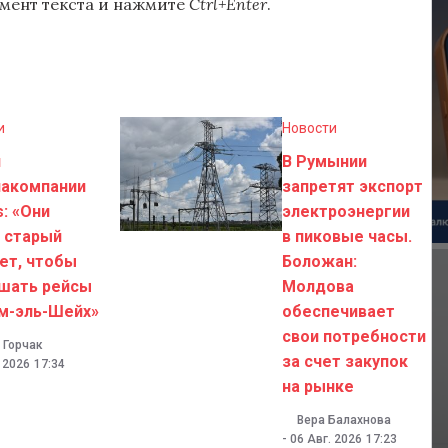
мент текста и нажмите
Ctrl+Enter
.
и
Новости
н
В Румынии
иакомпании
запретят экспорт
s: «Они
электроэнергии
 старый
в пиковые часы.
ет, чтобы
Боложан:
шать рейсы
Молдова
м-эль-Шейх»
обеспечивает
свои потребности
 Горчак
за счет закупок
. 2026
17:34
на рынке
Вера Балахнова
-
06 Авг. 2026
17:23