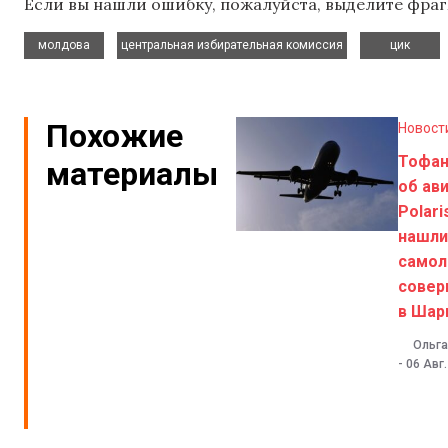
Если вы нашли ошибку, пожалуйста, выделите фраг
,
,
молдова
центральная избирательная комиссия
цик
Похожие
Новост
Тофа
материалы
об ав
Polari
нашли
самол
совер
в Шар
Ольга
-
06 Авг