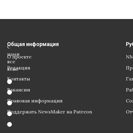
Общая информация
Ру
С
нами
О проекте
NM
все
Редакция
Пр
ясно
Контакты
Га
Вакансии
Ра
Правовая информация
Со
Поддержать NewsMaker на Patreon
От