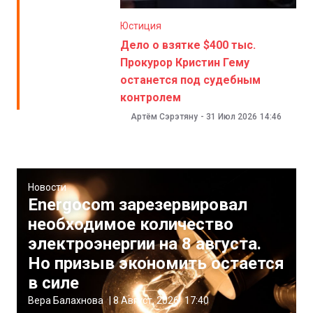
Юстиция
Дело о взятке $400 тыс.
Прокурор Кристин Гему
останется под судебным
контролем
Артём Сэрэтяну
-
31 Июл 2026
14:46
Новости
Energocom зарезервировал
необходимое количество
электроэнергии на 8 августа.
Но призыв экономить остается
в силе
Вера Балахнова
|
8 Август, 2026
17:40