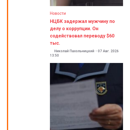
Новости
НЦБК задержал мужчину по
делу о коррупции. Он
содействовал переводу $60
тыс.
Николай Пахольницкий
-
07 Авг. 2026
13:50