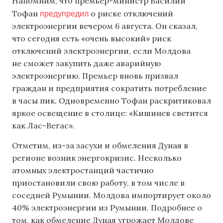
Напомним, что премьер-министр Василий
предупредил
Тофан
о риске отключений
электроэнергии вечером 6 августа. Он сказал,
что сегодня есть «очень высокий» риск
отключений электроэнергии, если Молдова
не сможет закупить даже аварийную
электроэнергию. Премьер вновь призвал
граждан и предприятия сократить потребление
в часы пик. Одновременно Тофан раскритиковал
яркое освещение в столице: «Кишинев светится
как Лас-Вегас».
Отметим, из-за засухи и обмеления Дуная в
регионе возник энергокризис. Несколько
атомных электростанций частично
приостановили свою работу, в том числе в
соседней Румынии. Молдова импортирует около
40% электроэнергии из Румынии. Подробнее о
том, как обмеление Дуная угрожает Молдове