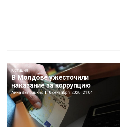
Юстиция
В Молдове ужесточили
наказание за коррупцию
Анна Выприцких
|
10 сентября, 2020
21:04