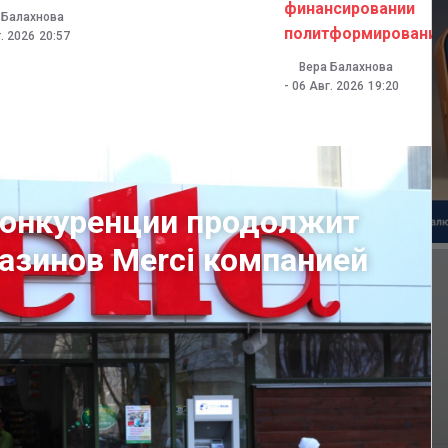
финансировании
 Балахнова
политформирований
. 2026
20:57
Вера Балахнова
-
06 Авг. 2026
19:20
конкуренции продолжит
газинов Merci компанией