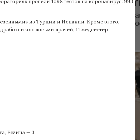
бораториях провели 1098 тестов на коронавирус: 993
везенными» из Турции и Испании. Кроме этого,
дработников: восьми врачей, 11 медсестер
а, Резина — 3