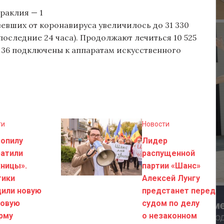
раклия — 1
евших от коронавируса увеличилось до 31 330
а последние 24 часа). Продолжают лечиться 10 525
, 36 подключены к аппаратам искусственного
ти
Новости
зопилу
Лидер
ратили
распущенной
ницы».
партии «Шанс»
тики
Алексей Лунгу
дили новую
предстанет перед
говую
судом по делу
рму
о незаконном