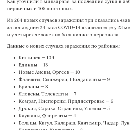
Как уточнили в минздраве, за последние сутки в ла
первичных и 105 повторных.
Из 264 новых случаев заражения три оказались «за
за последние 24 часа COVID-19 выявили еще у 23 ме
и у четырех человек из больничного персонала.
Данные о новых случаях заражения по районам:
Кишинев — 109
Единцы — 13
Новые Анены, Оргеев — 10
Фалешты, Сынжерей, Шолданешты — 9
Бричаны — 8
Яловены, Теленешты — 7
Комрат, Ниспорены, Приднестровье — 6
Дрокия, Сорока, Страшены, Унгены — 5
Каушаны, Флорешты — 4
Бельцы, Кагул, Калараш, Кантемир, Чадыр-Лунг
Дондюшаны, Хынчешты — 2