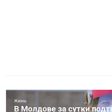
Жизнь
В Молдове за сутки подт