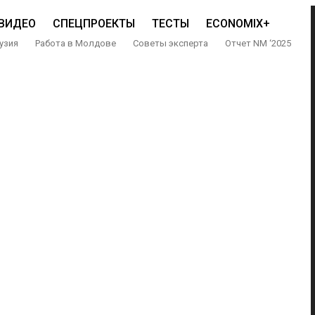
ВИДЕО
СПЕЦПРОЕКТЫ
ТЕСТЫ
ECONOMIX+
узия
Работа в Молдове
Советы эксперта
Отчет NM ‘2025