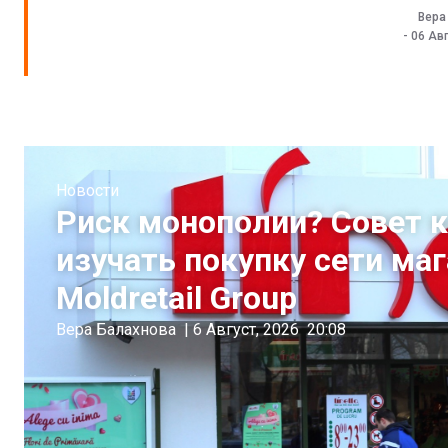
Вера
-
06 Авг
Новости
Риск монополии? Совет 
изучать покупку сети ма
Moldretail Group
Вера Балахнова
|
6 Август, 2026
20:08