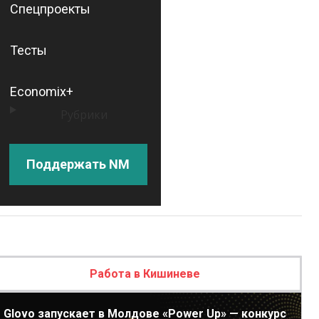
Спецпроекты
Тесты
Economix+
Рубрики
Поддержать NM
Работа в Кишиневе
Glovo запускает в Молдове «Power Up» — конкурс