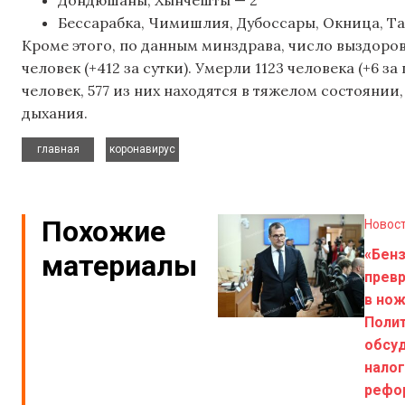
Бессарабка, Чимишлия, Дубоссары, Окница, Та
Кроме этого, по данным минздрава, число выздоров
человек (+412 за сутки). Умерли 1123 человека (+6 з
человек, 577 из них находятся в тяжелом состоянии
дыхания.
,
главная
коронавирус
Похожие
Новос
«Бен
материалы
прев
в нож
Поли
обсу
нало
рефо