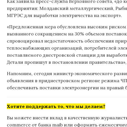
Как заявила пресс-служба Верховного совета, «до 
предприятия: Молдавский металлургический, Рыбн
МГРЭС для выработки электричества на экспорт».
«Предложенная мера обусловлена высоким риском
вызванного сокращением на 30% объемов поставок 
спровоцировал недостаточность обеспечения при
теплоснабжающих организаций, потребителей элект
поставляемого днестровской станции для выработки
Детали пропишут в постановлении правительства»,
Напомним, сегодня министр экономического разв
объявления в приднестровском регионе режима Ч
обеспечивать поставки электроэнергии на правый б
Хотите поддержать то, что мы делаем?
Вы можете внести вклад в качественную журналисти
commerce от банка maib или оформить ежемесячную 