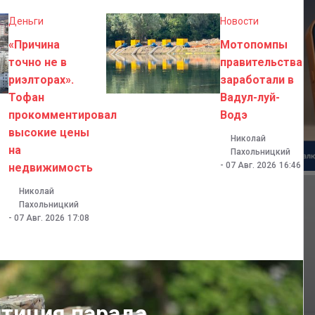
Деньги
Новости
«Причина
Мотопомпы
точно не в
правительства
риэлторах».
заработали в
Тофан
Вадул-луй-
прокомментировал
Водэ
высокие цены
Николай
на
Пахольницкий
-
07 Авг. 2026
16:46
недвижимость
Николай
Пахольницкий
-
07 Авг. 2026
17:08
итиция парада