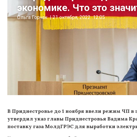
экономике. Что это знач
Ольга Горчак
|
21 октября, 2022
12:05
В Приднестровье до 1 ноября ввели режим ЧП в 
утвердил указ главы Приднестровья Вадима Кра
поставку газа МолдГРЭС для выработки электр