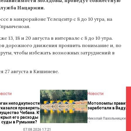
независимости Молдовы, проведут совместную
служба Нацармии.
е в микрорайоне Телецентр с 8 до 10 утра, на
Спрынченоая.
13, 18 и 20 августа в интервале с 8 до 10 утра.
ов дорожного движения проявить понимание и, по
руты, чтобы избежать возможных затруднений в
я 27 августа в Кишиневе.
овости
Новости
рган неподкупности
Мотопомпы правите
тказался проверять
заработали в Вадул-
мущество Чебана. Кто
0
окрыл его расходы
Николай Пахольницкий
а суды в Румынии?
07.08.2026 17:21