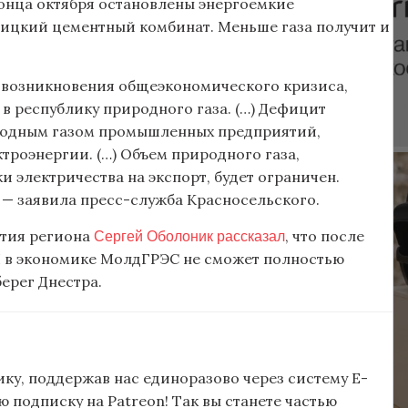
конца октября остановлены энергоемкие
ицкий цементный комбинат. Меньше газа получит и
 возникновения общеэкономического кризиса,
в республику природного газа. (…) Дефицит
родным газом промышленных предприятий,
роэнергии. (…) Объем природного газа,
 электричества на экспорт, будет ограничен.
 — заявила пресс-служба Красносельского.
Сергей Оболоник рассказал
ития региона
, что после
П в экономике МолдГРЭС не сможет полностью
ерег Днестра.
ку, поддержав нас единоразово через систему E-
подписку на Patreon! Так вы станете частью