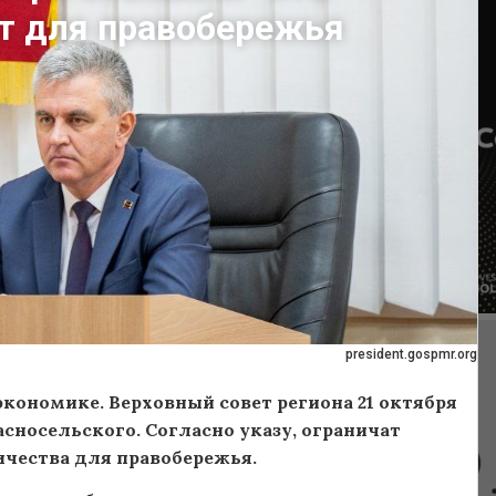
ит для правобережья
president.gospmr.org
экономике. Верховный совет региона 21 октября
сносельского. Согласно указу, ограничат
ичества для правобережья.