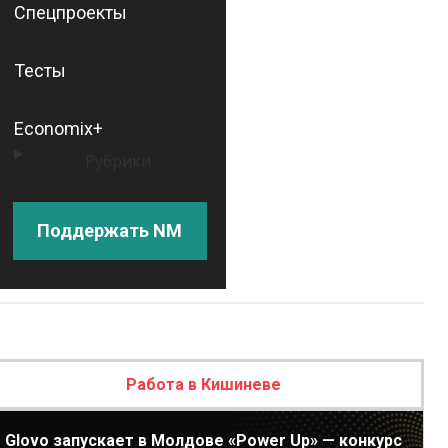
Спецпроекты
Тесты
Economix+
Рубрики
Поддержать NM
Работа в Кишиневе
Glovo запускает в Молдове «Power Up» — конкурс