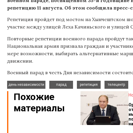
военном параде, посвященном 35-й годовщине 
репетицию 11 августа.
Об этом сообщила пресс-
Репетиция пройдет под мостом на Хынчештском шосс
участке между улицей Леха Качиньского и улицей 
Повторные репетиции военного парада пройдут также 
Национальная армия призвала граждан и участник
мере возможности, выбирать альтернативные марш
движении.
Военный парад в честь Дня независимости состоитс
,
,
,
день независимости
парад
репетиция
телецентр
Похожие
Н
материалы
О
о
и
п
н