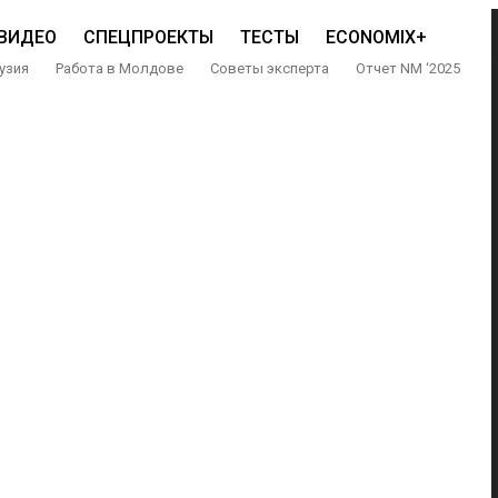
ВИДЕО
СПЕЦПРОЕКТЫ
ТЕСТЫ
ECONOMIX+
узия
Работа в Молдове
Советы эксперта
Отчет NM ‘2025