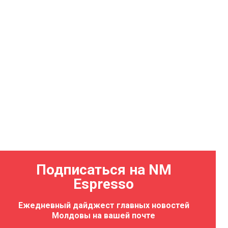
Подписаться на NM
льства
Espresso
луй-Водэ
7.08.2026 16:46
Ежедневный дайджест главных новостей
Молдовы на вашей почте