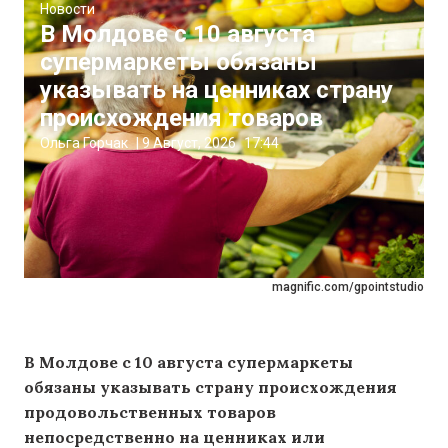
Новости
В Молдове с 10 августа
супермаркеты обязаны
указывать на ценниках страну
происхождения товаров
Ольга Горчак
|
9 Август, 2026
17:44
magnific.com/gpointstudio
В Молдове с 10 августа супермаркеты
обязаны указывать страну происхождения
продовольственных товаров
непосредственно на ценниках или