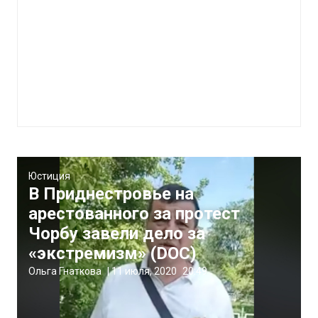
Юстиция
В Приднестровье на
арестованного за протест
Чорбу завели дело за
«экстремизм» (DOC)
Ольга Гнаткова
|
11 июля, 2020
20:49