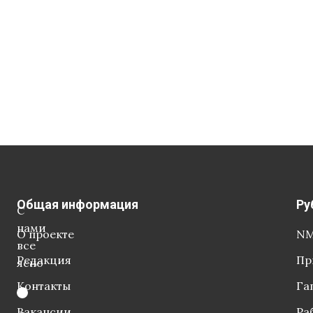
Общая информация
Ру
С
нами
О проекте
NM
все
Редакция
Пр
ясно
Контакты
Га
Вакансии
Ра