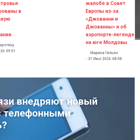
стровья
жалобе в Совет
рованы в
Европы из-за
скую
«Джованни и
Джованны» и об
ания
аэропорте-легенде
на юге Молдовы
эрэтяну
026
09:51
Марина Гильен
-
31 Июл 2026
08:08
язи внедряют новый
с телефонными
ь?