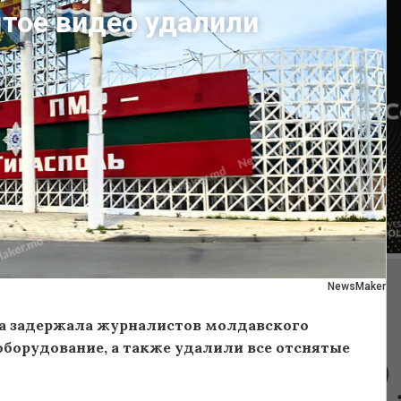
ятое видео удалили
NewsMaker
а задержала журналистов молдавского
оборудование, а также удалили все отснятые