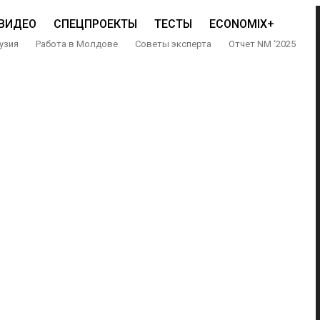
ВИДЕО
СПЕЦПРОЕКТЫ
ТЕСТЫ
ECONOMIX+
узия
Работа в Молдове
Советы эксперта
Отчет NM ‘2025