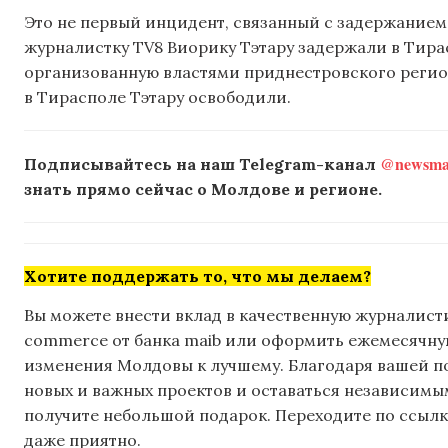
Это не первый инцидент, связанный с задержанием
журналистку TV8 Виорику Тэтару задержали в Тира
организованную властями приднестровского регио
в Тирасполе Тэтару освободили.
@newsmak
Подписывайтесь на наш Telegram-канал
знать прямо сейчас о Молдове и регионе.
Хотите поддержать то, что мы делаем?
Вы можете внести вклад в качественную журналисти
commerce от банка maib или оформить ежемесячную 
изменения Молдовы к лучшему. Благодаря вашей 
новых и важных проектов и оставаться независимым
получите небольшой подарок. Переходите по ссылке
даже приятно.