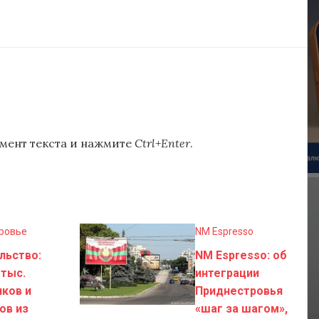
мент текста и нажмите
Ctrl+Enter
.
ровье
NM Espresso
льство:
NM Espresso: об
 тыс.
интеграции
ков и
Приднестровья
ов из
«шаг за шагом»,