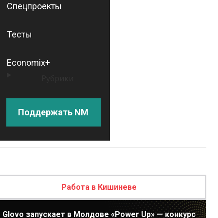
Спецпроекты
Тесты
Economix+
Рубрики
Поддержать NM
Работа в Кишиневе
Glovo запускает в Молдове «Power Up» — конкурс