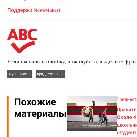
Поддержи NewsMaker!
Если вы нашли ошибку, пожалуйста, выделите фраг
,
журналисты
приднестровье
Похожие
Приднест
Правите
материалы
Около 4
школьни
студент