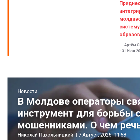
Придне
интегри
молдав
систему
образов
Артём С
-
31 Июл 2
Новости
В Молдове операторы св
инструмент для борьбы 
мошенниками. О чем реч
Николай Пахольницкий
|
7 Август, 2026
11:58