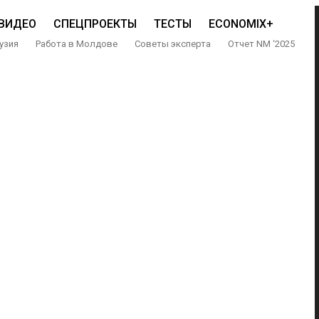
ВИДЕО
СПЕЦПРОЕКТЫ
ТЕСТЫ
ECONOMIX+
узия
Работа в Молдове
Советы эксперта
Отчет NM ‘2025