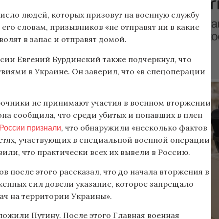
число людей, которых призовут на военную службу
о его словам, призывников «не отправят ни в какие
олят в запас и отправят домой.
ссии Евгений Бурдинский также подчеркнул, что
виями в Украине. Он заверил, что «в спецоперации
срочники не принимают участия в военном вторжении
рона сообщила, что среди убитых и попавших в плен
России признали
, что обнаружили «несколько фактов
стях, участвующих в специальной военной операции
или, что практически всех их вывели в Россию.
 после этого рассказал, что до начала вторжения в
енных сил довели указание, которое запрещало
ач на территории Украины».
ложили Путину. После этого Главная военная