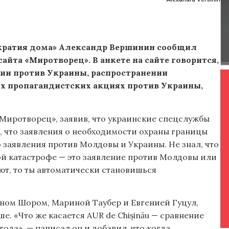
кратия дома» Александр Вершинин сообщил
сайта «Миротворец». В анкете на сайте говорится,
сии против Украины, распространении
их пропагандистских акциях против Украины,
«Миротворец», заявив, что украинские спецслужбы
л, что заявления о необходимости охраны границы
о заявления против Молдовы и Украины. Не знал, что
ой катастрофе — это заявление против Молдовы или
ют, то ты автоматически становишься
ном Шором, Мариной Таубер и Евгенией Гуцул,
е. «Что же касается AUR de Chișinău — сравнение
года», — написал он и добавил, что когда