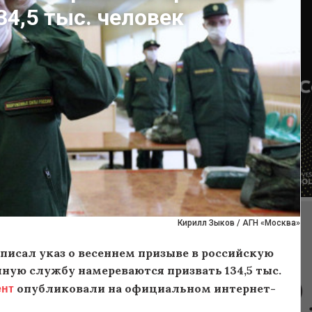
34,5 тыс. человек
Кирилл Зыков / АГН «Москва»
писал указ о весеннем призыве в российскую
очную службу намереваются призвать 134,5 тыс.
ент
опубликовали на официальном интернет-