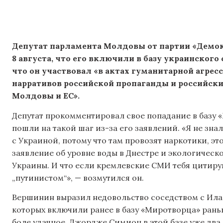
Депутат парламента Молдовы от партии «Демо
8 августа, что его включили в базу украинского 
что он участвовал «в актах гуманитарной агрес
нарративов российской пропаганды и российск
Молдовы и ЕС».
Депутат прокомментировал свое попадание в базу 
пошли на такой шаг из-за его заявлений. «Я не зна
с Украиной, потому что там провозят наркотики, эт
заявление об уровне воды в Днестре и экологическ
Украины. И что если кремлевские СМИ тебя цитиру
„путинистом“», — возмутился он.
Вершинин выразил недовольство соседством с Ила
которых включили ранее в базу «Миротворца» раньш
боле удачное. Джордже Симион в этой базе уже два 