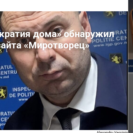
ократия дома» обнаружил
 сайта «Миротворец»
Alexandru Versinin