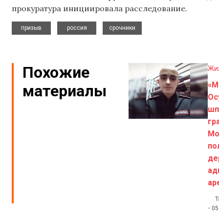
прокуратура инициировала расследование.
,
,
призыв
россия
срочники
Похожие
Жи
«М
материалы
Ос
шп
гр
Мо
по
де
ад
ар
Т
-
05