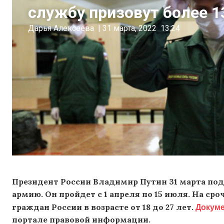
службу призовут более 1
Дарья Алексеева
|
31 марта, 2022
13:24
Президент России Владимир Путин 31 марта под
армию. Он пройдет с 1 апреля по 15 июля. На ср
Докум
граждан России в возрасте от 18 до 27 лет.
портале правовой информации.