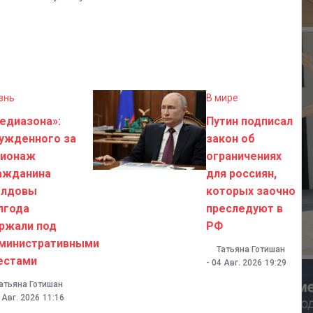
знь
В мире
едиазона»:
Путин подписал
ужденного за
закон об
ионаж
ограничениях
ажданина
для россиян,
лдовы
которых заочно
лгода
преследуют в
ржали под
РФ
министративными
Татьяна Готишан
естами
-
04 Авг. 2026
19:29
атьяна Готишан
 Авг. 2026
11:16