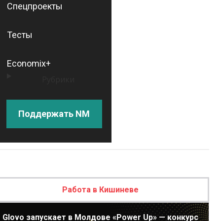
Спецпроекты
Тесты
Economix+
Рубрики
Поддержать NM
Работа в Кишиневе
Glovo запускает в Молдове «Power Up» — конкурс