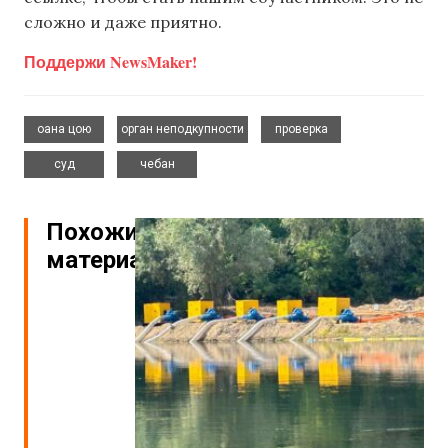
сложно и даже приятно.
Поддержи NewsMaker!
,
,
,
оана цою
орган неподкупности
проверка
,
суд
чебан
Похожие
материалы