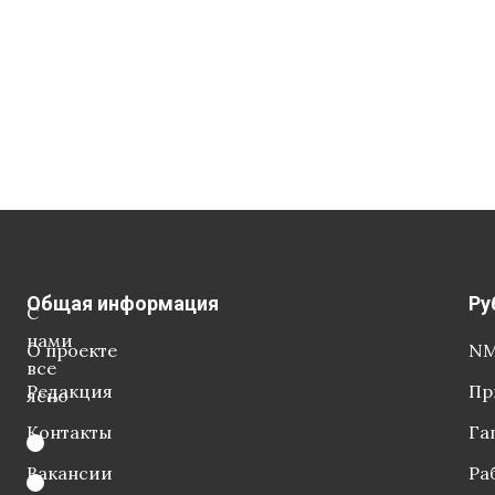
Общая информация
Ру
С
нами
О проекте
NM
все
Редакция
Пр
ясно
Контакты
Га
Вакансии
Ра