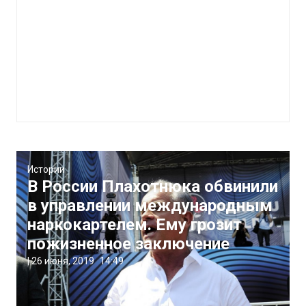
Истории
В России Плахотнюка обвинили
в управлении международным
наркокартелем. Ему грозит
пожизненное заключение
|
26 июня, 2019
14:49