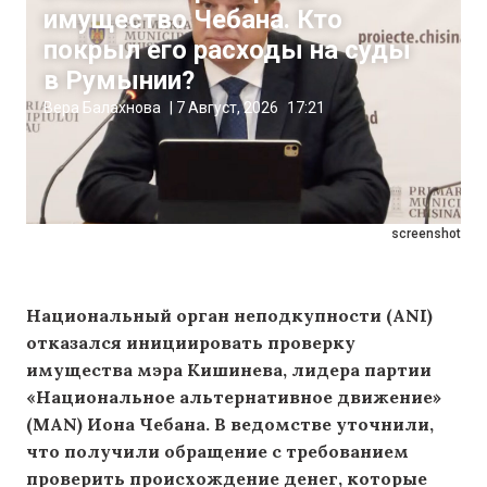
имущество Чебана. Кто
покрыл его расходы на суды
в Румынии?
Вера Балахнова
|
7 Август, 2026
17:21
screenshot
Национальный орган неподкупности (ANI)
отказался инициировать проверку
имущества мэра Кишинева, лидера партии
«Национальное альтернативное движение»
(MAN) Иона Чебана. В ведомстве уточнили,
что получили обращение с требованием
проверить происхождение денег, которые