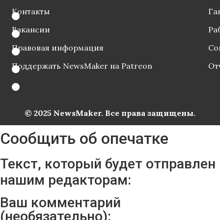
Контакты
Га
Вакансии
Ра
Правовая информация
Со
Поддержать NewsMaker на Patreon
От
© 2025 NewsMaker. Все права защищены.
Сообщить об опечатке
Текст, который будет отправлен
нашим редакторам:
Ваш комментарий
(необязательно):