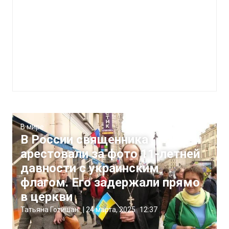
В мире
В России священника
арестовали за фото 11-летней
давности с украинским
флагом. Его задержали прямо
в церкви
Татьяна Готишан
|
24 марта, 2025
12:37