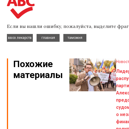
Если вы нашли ошибку, пожалуйста, выделите фраг
,
,
ввоз лекарств
главная
таможня
Похожие
Новос
Лиде
материалы
расп
парти
Алекс
пред
судом
о не
фина
поли