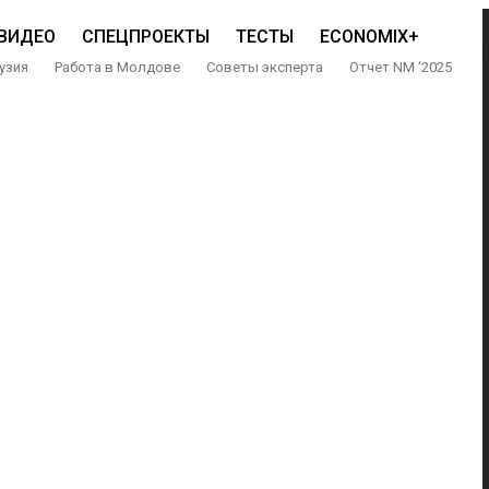
ВИДЕО
СПЕЦПРОЕКТЫ
ТЕСТЫ
ECONOMIX+
узия
Работа в Молдове
Советы эксперта
Отчет NM ‘2025