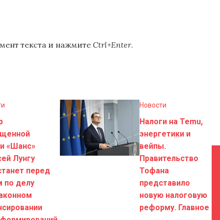
мент текста и нажмите
Ctrl+Enter
.
ти
Новости
р
Налоги на Temu,
ущенной
энергетики и
и «Шанс»
вейпы.
ей Лунгу
Правительство
станет перед
Тофана
 по делу
представило
законном
новую налоговую
нсировании
реформу. Главное
тформирований