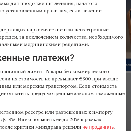
мых для продолжения лечения, начатого
 по установленным правилам, если лечение
содержащих наркотические или психотропные
прещен, за исключением количества, необходимого
циальными медицинскими рецептами.
женные платежи?
спошлинный лимит. Товары без коммерческого
если их стоимость не превышает €300 при въезде
шным или морским транспортом. Если стоимость
будет оплатить предусмотренные законом таможенные
арственном реестре или разрешенных к импорту
НДС 8%. Идею повысить ее до 20% в рамках
не продвигать
 после критики минздрава решили
.