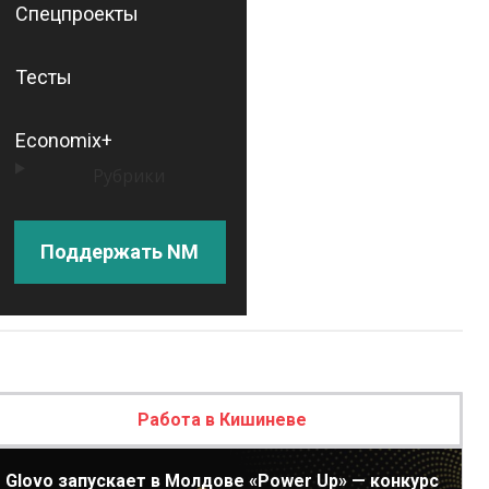
Спецпроекты
Тесты
Economix+
Рубрики
Поддержать NM
Работа в Кишиневе
Glovo запускает в Молдове «Power Up» — конкурс