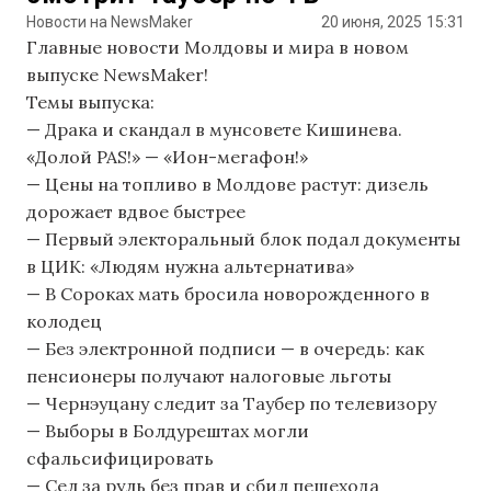
Новости на NewsMaker
20 июня, 2025
15:31
Главные новости Молдовы и мира в новом
выпуске NewsMaker!
Темы выпуска:
— Драка и скандал в мунсовете Кишинева.
«Долой PAS!» — «Ион-мегафон!»
— Цены на топливо в Молдове растут: дизель
дорожает вдвое быстрее
— Первый электоральный блок подал документы
в ЦИК: «Людям нужна альтернатива»
— В Сороках мать бросила новорожденного в
колодец
— Без электронной подписи — в очередь: как
пенсионеры получают налоговые льготы
— Чернэуцану следит за Таубер по телевизору
— Выборы в Болдурештах могли
сфальсифицировать
— Сел за руль без прав и сбил пешехода