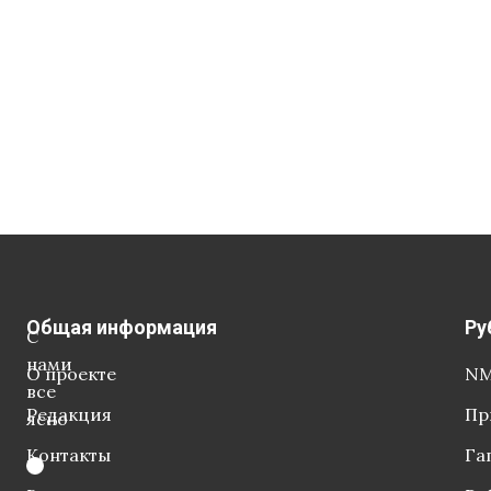
Общая информация
Ру
С
нами
О проекте
NM
все
Редакция
Пр
ясно
Контакты
Га