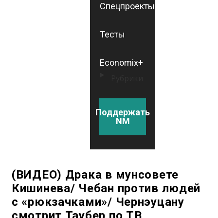
Спецпроекты
Тесты
Economix+
Рубрики
Поддержать
NM
(ВИДЕО) Драка в мунсовете
Кишинева/ Чебан против людей
с «рюкзачками»/ Чернэуцану
смотрит Таубер по ТВ