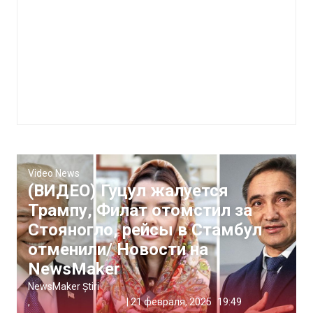
Video News
(ВИДЕО) Гуцул жалуется
Трампу, Филат отомстил за
Стояногло, рейсы в Стамбул
отменили/ Новости на
NewsMaker
NewsMaker Știri
,
|
21 февраля, 2025
19:49