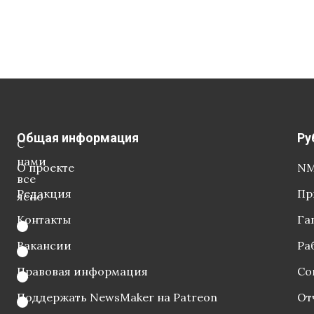
Общая информация
Ру
С
нами
О проекте
NM
все
Редакция
Пр
ясно
Контакты
Га
Вакансии
Ра
Правовая информация
Со
Поддержать NewsMaker на Patreon
От