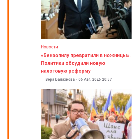
Новости
«Бензопилу превратили в ножницы».
Политики обсудили новую
налоговую реформу
Вера Балахнова
-
06 Авг. 2026
20:57