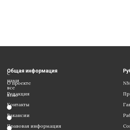
Общая информация
Ру
С
нами
О проекте
NM
все
Редакция
Пр
ясно
Контакты
Га
Вакансии
Ра
Правовая информация
Со