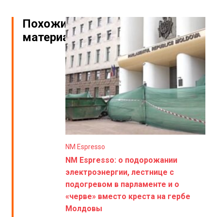
Похожие
материалы
NM Espresso
NM Espresso: о подорожании
электроэнергии, лестнице с
подогревом в парламенте и о
«черве» вместо креста на гербе
Молдовы