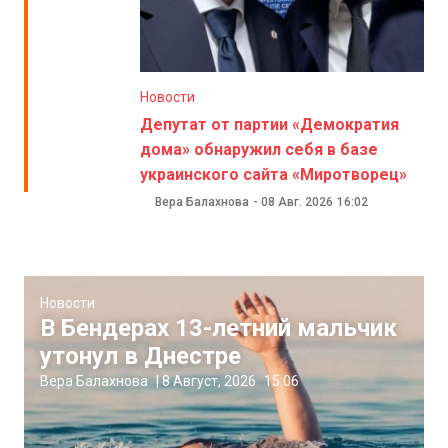
Новости
Депутат от партии «Демократия
дома» обнаружил себя в базе
украинского сайта «Миротворец»
Вера Балахнова
-
08 Авг. 2026
16:02
Новости
В Бендерах 13-летний мальчик
утонул в Днестре
Вера Балахнова
|
8 Август, 2026
15:06