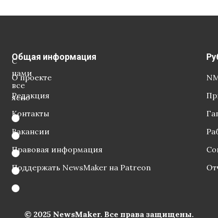
Общая информация
Ру
С
нами
О проекте
NM
все
Редакция
Пр
ясно
Контакты
Га
Вакансии
Ра
Правовая информация
Со
Поддержать NewsMaker на Patreon
От
© 2025 NewsMaker. Все права защищены.