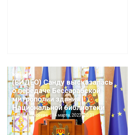
Жизнь
(ВИДЕО) Санду высказалась
о передаче Бессарабской
митрополии здания
Национальной библиотеки
Дарья Алексеева
|
14 марта, 2023
20:31