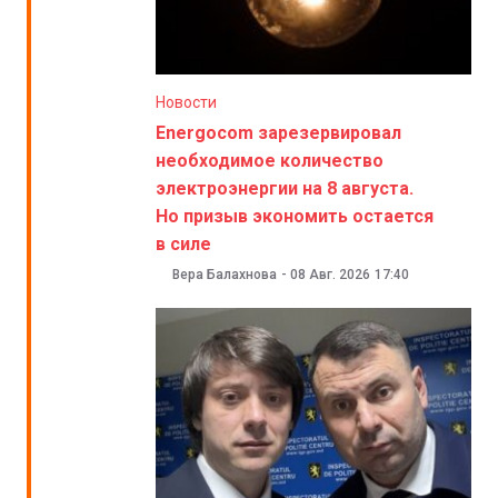
Новости
Energocom зарезервировал
необходимое количество
электроэнергии на 8 августа.
Но призыв экономить остается
в силе
Вера Балахнова
-
08 Авг. 2026
17:40