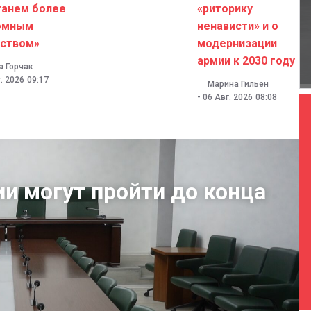
танем более
«риторику
омным
ненависти» и о
ством»
модернизации
армии к 2030 году
а Горчак
. 2026
09:17
Марина Гильен
-
06 Авг. 2026
08:08
ии могут пройти до конца