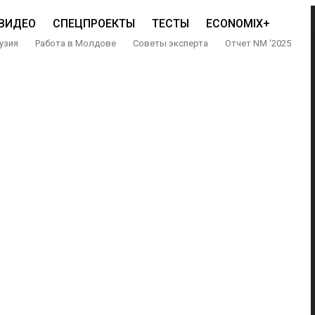
ВИДЕО
СПЕЦПРОЕКТЫ
ТЕСТЫ
ECONOMIX+
узия
Работа в Молдове
Советы эксперта
Отчет NM ‘2025