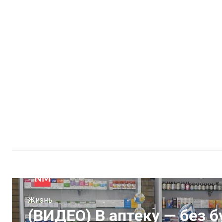
Жизнь
(ВИДЕО) В аптеку — без 