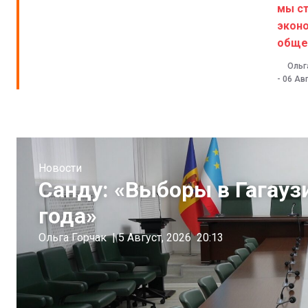
мы с
экон
обще
Ольг
-
06 Авг
Новости
Санду: «Выборы в Гагауз
года»
Ольга Горчак
|
5 Август, 2026
20:13