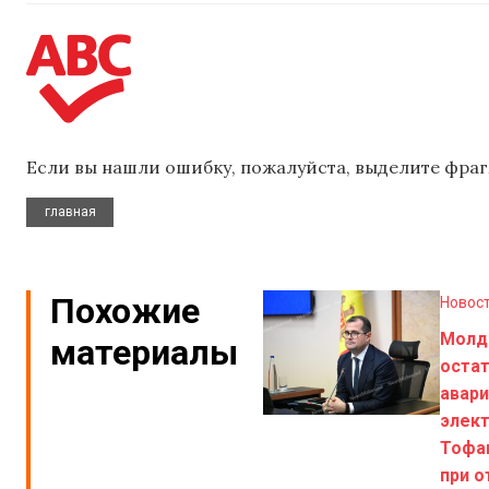
Если вы нашли ошибку, пожалуйста, выделите фраг
главная
Похожие
Новос
Молд
материалы
остат
авар
элект
Тофа
при о