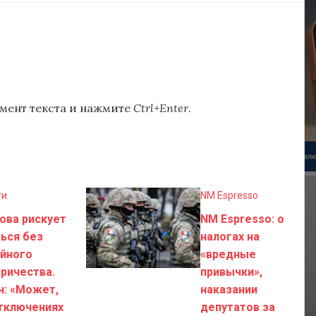
мент текста и нажмите
Ctrl+Enter
.
ти
NM Espresso
ова рискует
NM Espresso: о
ься без
налогах на
ийного
«вредные
ричества.
привычки»,
н: «Может,
наказании
тключениях
депутатов за