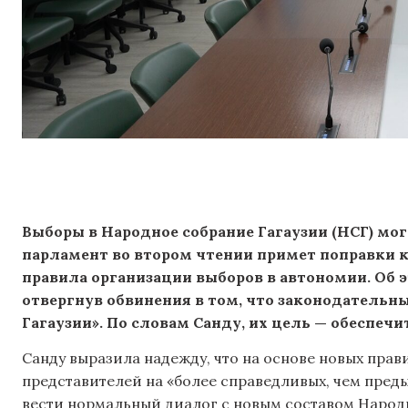
Выборы в Народное собрание Гагаузии (НСГ) могу
парламент во втором чтении примет поправки к
правила организации выборов в автономии. Об э
отвергнув обвинения в том, что законодательн
Гагаузии». По словам Санду, их цель — обеспеч
Санду выразила надежду, что на основе новых прав
представителей на «более справедливых, чем преды
вести нормальный диалог с новым составом Народ