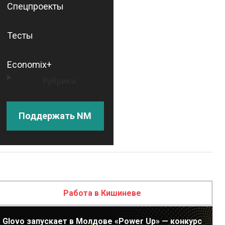
Спецпроекты
Тесты
Economix+
Рубрики
Поддержать NM
Работа в Кишиневе
Glovo запускает в Молдове «Power Up» — конкурс