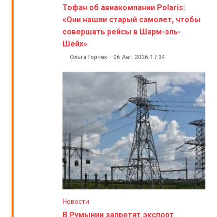
Тофан об авиакомпании Polaris:
«Они нашли старый самолет, чтобы
совершать рейсы в Шарм-эль-
Шейх»
Ольга Горчак
-
06 Авг. 2026
17:34
Новости
В Румынии запретят экспорт