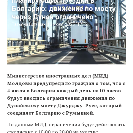
планирующих поездки в
Болгарию: движение по мосту
через Дунай ограничено
Татьяна Готишан
|
3 июля, 2025
17:12
Министерство иностранных дел (МИД)
Молдовы предупредило граждан о том, что с
4 июля в Болгарии каждый день на 10 часов
будут вводить ограничения движения по
Дунайскому мосту Джурджу–Русе, который
соединяет Болгарию с Румынией.
По данным МИД, ограничения будут действовать
ежедневно с 10:00 до 20:00 на участке