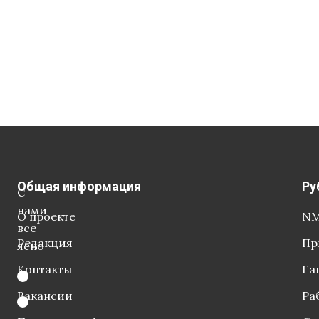
Общая информация
Ру
С
нами
О проекте
NM
все
Редакция
Пр
ясно
Контакты
Га
Вакансии
Ра