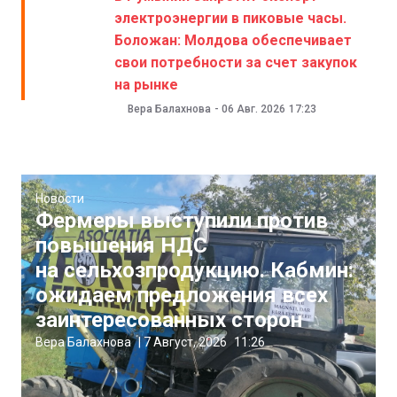
электроэнергии в пиковые часы.
Боложан: Молдова обеспечивает
свои потребности за счет закупок
на рынке
Вера Балахнова
-
06 Авг. 2026
17:23
Новости
Фермеры выступили против
повышения НДС
на сельхозпродукцию. Кабмин:
ожидаем предложения всех
заинтересованных сторон
Вера Балахнова
|
7 Август, 2026
11:26