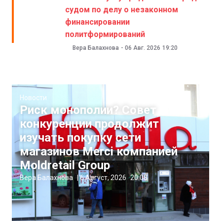
судом по делу о незаконном
финансировании
политформирований
Вера Балахнова
-
06 Авг. 2026
19:20
Новости
Риск монополии? Совет
конкуренции продолжит
изучать покупку сети
магазинов Merci компанией
Moldretail Group
Вера Балахнова
|
6 Август, 2026
20:08