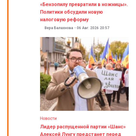
«Бензопилу превратили в ножницы».
Политики обсудили новую
налоговую реформу
Вера Балахнова
-
06 Авг. 2026
20:57
Новости
Лидер распущенной партии «Шанс»
Алексей Лунгу предстанет перед