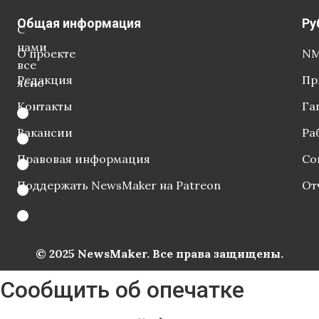
Общая информация
Ру
С
нами
О проекте
NM
все
Редакция
Пр
ясно
Контакты
Га
Вакансии
Ра
Правовая информация
Со
Поддержать NewsMaker на Patreon
От
© 2025 NewsMaker. Все права защищены.
Сообщить об опечатке