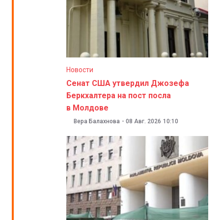
Новости
Сенат США утвердил Джозефа
Беркхалтера на пост посла
в Молдове
Вера Балахнова
-
08 Авг. 2026
10:10