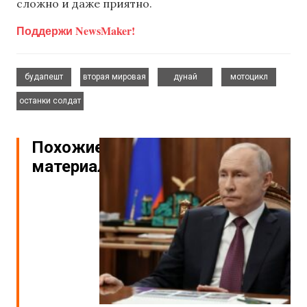
сложно и даже приятно.
Поддержи NewsMaker!
,
,
,
,
будапешт
вторая мировая
дунай
мотоцикл
останки солдат
Похожие
материалы