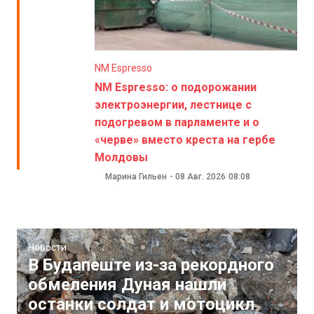
NM Espresso
NM Espresso: о подорожании
электроэнергии, лестнице с
подогревом в парламенте и о
«черве» вместо креста на гербе
Молдовы
Марина Гильен
-
08 Авг. 2026
08:08
Новости
В Будапеште из-за рекордного
обмеления Дуная нашли
останки солдат и мотоцикл