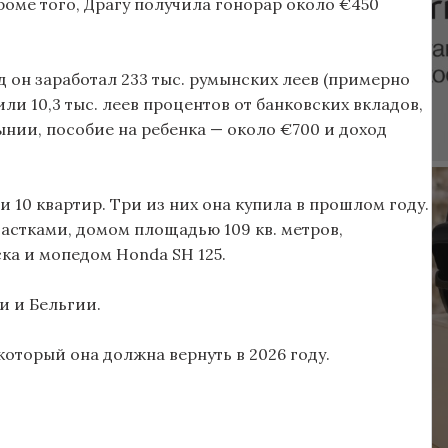
Кроме того, Драгу получила гонорар около €450
д он заработал 233 тыс. румынских леев (примерно
или 10,3 тыс. леев процентов от банковских вкладов,
ынии, пособие на ребенка — около €700 и доход
и 10 квартир. Три из них она купила в прошлом году.
частками, домом площадью 109 кв. метров,
ка и мопедом Honda SH 125.
и и Бельгии.
который она должна вернуть в 2026 году.