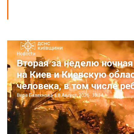
Новости
Вторая за неделю ночная
на Киев и Киевскую обла
человека, в том числе ре
Вера Балахнова
|
8 Август, 2026
13:14