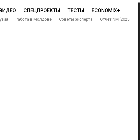
ВИДЕО
СПЕЦПРОЕКТЫ
ТЕСТЫ
ECONOMIX+
узия
Работа в Молдове
Советы эксперта
Отчет NM ‘2025