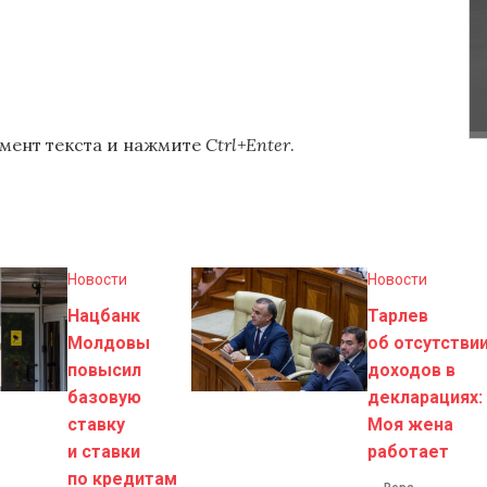
мент текста и нажмите
Ctrl+Enter
.
Новости
Новости
Нацбанк
Тарлев
Молдовы
об отсутстви
повысил
доходов в
базовую
декларациях:
ставку
Моя жена
и ставки
работает
по кредитам