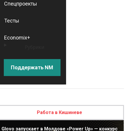
Спецпроекты
Тесты
Economix+
Рубрики
Поддержать NM
Работа в Кишиневе
Glovo запускает в Молдове «Power Up» — конкурс