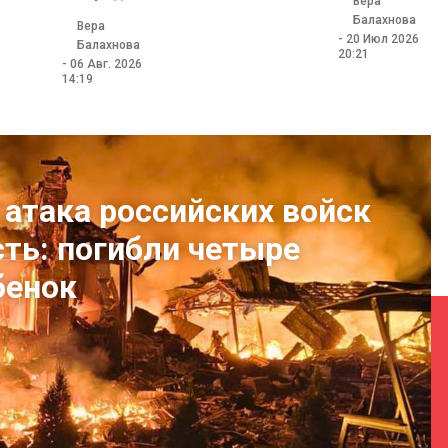
Вера
Балахнова
Вера
-
20 Июл 2026
Балахнова
20:21
-
06 Авг. 2026
14:19
 атака российских войск
сть: погибли четыре
бенок