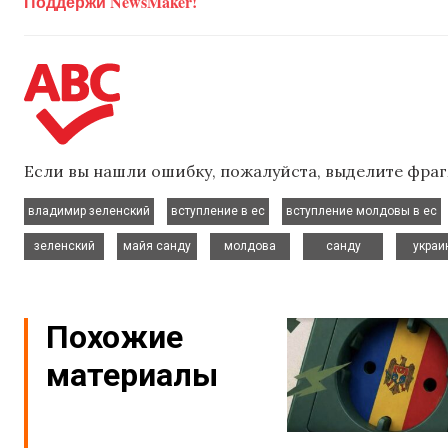
Поддержи NewsMaker!
Если вы нашли ошибку, пожалуйста, выделите фраг
,
,
владимир зеленский
вступление в ес
вступление молдовы в ес
,
,
,
,
зеленский
майя санду
молдова
санду
украи
Похожие
материалы