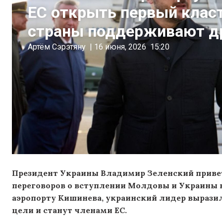
ЕС открыть первый клас
страны поддерживают др
Артём Сэрэтяну
|
16 июня, 2026
15:20
Президент Украины Владимир Зеленский привет
переговоров о вступлении Молдовы и Украины в 
аэропорту Кишинева, украинский лидер выразил 
цели и станут членами ЕС.