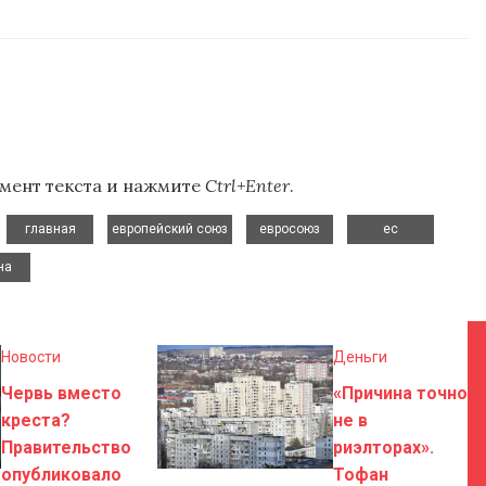
мент текста и нажмите
Ctrl+Enter
.
,
,
,
,
,
главная
европейский союз
евросоюз
ес
на
Новости
Деньги
Червь вместо
«Причина точно
креста?
не в
Правительство
риэлторах».
опубликовало
Тофан