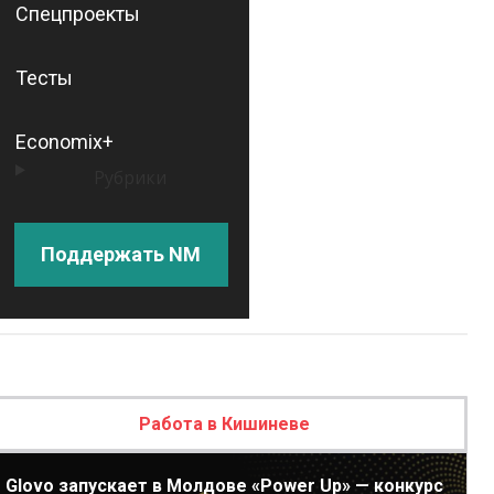
Спецпроекты
Тесты
Economix+
Рубрики
Поддержать NM
Работа в Кишиневе
Glovo запускает в Молдове «Power Up» — конкурс