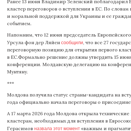
Ранее 13 июня Владимир Зеленский поблагодарил 
кластер переговоров о вступлении в ЕС. По словам
и моральной поддержкой для Украины и ее граждан
событием.
Напомним, что 12 июня председатель Европейского
сообщили
Урсула фон дер Ляйен
, что все 27 госуд
переговорную позицию для открытия первого клас
в ЕС.Формально решение должны утвердить 15 июн
конференции. Молдавскую делегацию на конферен
Мунтяну.
***
Молдова получила статус страны-кандидата на вступ
года официально начала переговоры о присоедине
А 17 марта 2026 года Молдова открыла технически
кластерам, необходимых для вступления в Евросою
назвала этот момент
Герасимов
«важным и прагмати