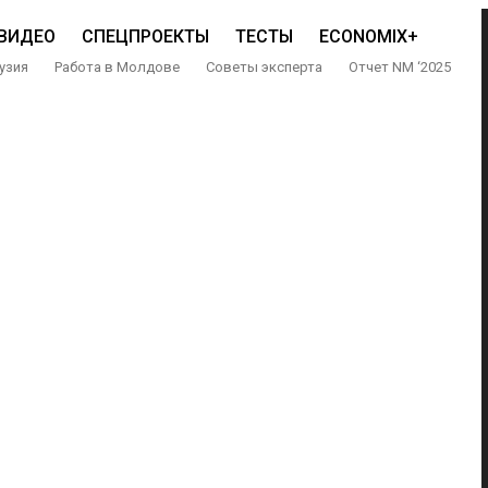
ВИДЕО
СПЕЦПРОЕКТЫ
ТЕСТЫ
ECONOMIX+
узия
Работа в Молдове
Советы эксперта
Отчет NM ‘2025